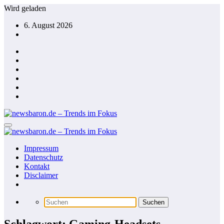
Zum
Wird geladen
Inhalt
6. August 2026
springen
Impressum
Datenschutz
Kontakt
Disclaimer
Schlagwort: Gaming-Headsets