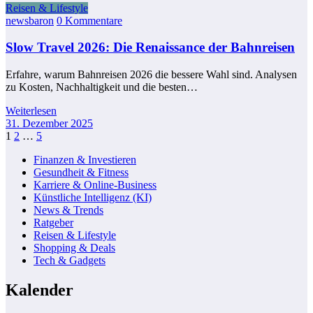
Reisen & Lifestyle
newsbaron
0 Kommentare
Slow Travel 2026: Die Renaissance der Bahnreisen
Erfahre, warum Bahnreisen 2026 die bessere Wahl sind. Analysen
zu Kosten, Nachhaltigkeit und die besten…
Weiterlesen
31. Dezember 2025
Seitennummerierung
1
2
…
5
der
Finanzen & Investieren
Gesundheit & Fitness
Beiträge
Karriere & Online-Business
Künstliche Intelligenz (KI)
News & Trends
Ratgeber
Reisen & Lifestyle
Shopping & Deals
Tech & Gadgets
Kalender