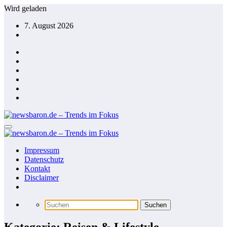
Zum
Wird geladen
Inhalt
7. August 2026
springen
Impressum
Datenschutz
Kontakt
Disclaimer
Kategorie: Reisen & Lifestyle