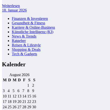
Weiterlesen
18. Januar 2026
Finanzen & Investieren
Gesundheit & Fitness
Karriere & Online-Business
Künstliche Intelligenz (KI)
News & Trends
Ratgeber
Reisen & Lifestyle
Shopping & Deals
Tech & Gadgets
Kalender
August 2026
M
D
M
D
F
S
S
1
2
3
4
5
6
7
8
9
10
11
12
13
14
15
16
17
18
19
20
21
22
23
24
25
26
27
28
29
30