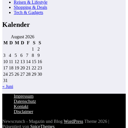
Reisen & Lifestyle
Shopping & Deals
Tech & Gadgets
Kalender
August 2026
M
D
M
D
F
S
S
1
2
3
4
5
6
7
8
9
10
11
12
13
14
15
16
17
18
19
20
21
22
23
24
25
26
27
28
29
30
31
« Juni
Impressum
Datenschutz
Kontakt
Disclaimer
Newscrunch - Magazin und Blog
WordPress
Theme 2026 |
Präsentiert von
SpiceThemes