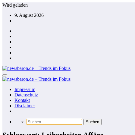
Zum
Wird geladen
Inhalt
9. August 2026
springen
Impressum
Datenschutz
Kontakt
Disclaimer
Schlagwort: Leiharbeiter-Affäre