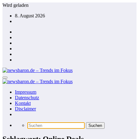
Zum
Wird geladen
Inhalt
8. August 2026
springen
Impressum
Datenschutz
Kontakt
Disclaimer
Schlagwort: Online Deals