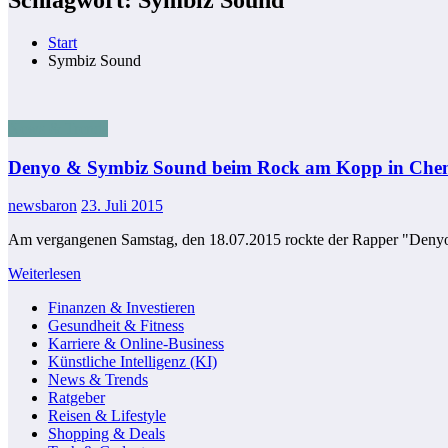
Start
Symbiz Sound
News & Trends
Denyo & Symbiz Sound beim Rock am Kopp in Che
newsbaron
23. Juli 2015
Am vergangenen Samstag, den 18.07.2015 rockte der Rapper "Deny
Weiterlesen
Finanzen & Investieren
Gesundheit & Fitness
Karriere & Online-Business
Künstliche Intelligenz (KI)
News & Trends
Ratgeber
Reisen & Lifestyle
Shopping & Deals