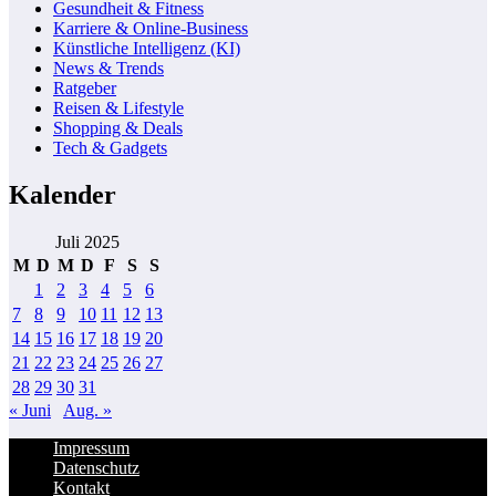
Gesundheit & Fitness
Karriere & Online-Business
Künstliche Intelligenz (KI)
News & Trends
Ratgeber
Reisen & Lifestyle
Shopping & Deals
Tech & Gadgets
Kalender
Juli 2025
M
D
M
D
F
S
S
1
2
3
4
5
6
7
8
9
10
11
12
13
14
15
16
17
18
19
20
21
22
23
24
25
26
27
28
29
30
31
« Juni
Aug. »
Impressum
Datenschutz
Kontakt