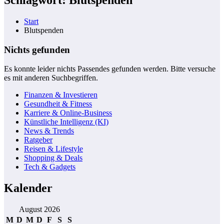
Start
Blutspenden
Nichts gefunden
Es konnte leider nichts Passendes gefunden werden. Bitte versuche
es mit anderen Suchbegriffen.
Finanzen & Investieren
Gesundheit & Fitness
Karriere & Online-Business
Künstliche Intelligenz (KI)
News & Trends
Ratgeber
Reisen & Lifestyle
Shopping & Deals
Tech & Gadgets
Kalender
August 2026
M
D
M
D
F
S
S