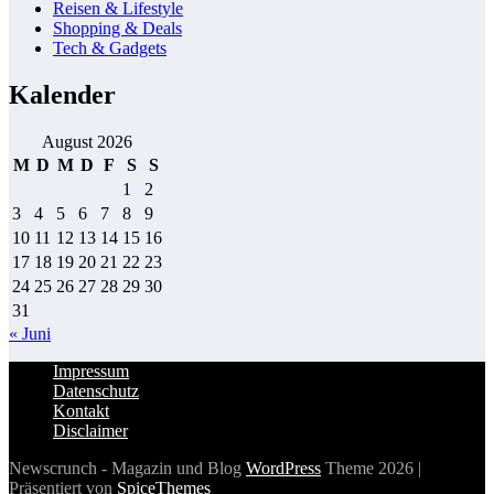
Reisen & Lifestyle
Shopping & Deals
Tech & Gadgets
Kalender
August 2026
M
D
M
D
F
S
S
1
2
3
4
5
6
7
8
9
10
11
12
13
14
15
16
17
18
19
20
21
22
23
24
25
26
27
28
29
30
31
« Juni
Impressum
Datenschutz
Kontakt
Disclaimer
Newscrunch - Magazin und Blog
WordPress
Theme 2026 |
Präsentiert von
SpiceThemes