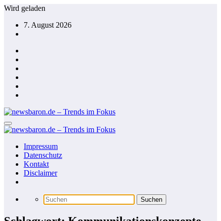
Zum
Wird geladen
Inhalt
7. August 2026
springen
Impressum
Datenschutz
Kontakt
Disclaimer
Schlagwort: Kommunikationskonzepte