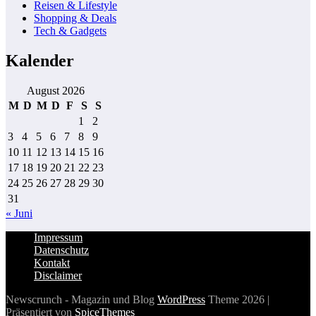
Reisen & Lifestyle
Shopping & Deals
Tech & Gadgets
Kalender
August 2026
M
D
M
D
F
S
S
1
2
3
4
5
6
7
8
9
10
11
12
13
14
15
16
17
18
19
20
21
22
23
24
25
26
27
28
29
30
31
« Juni
Impressum
Datenschutz
Kontakt
Disclaimer
Newscrunch - Magazin und Blog
WordPress
Theme 2026 |
Präsentiert von
SpiceThemes