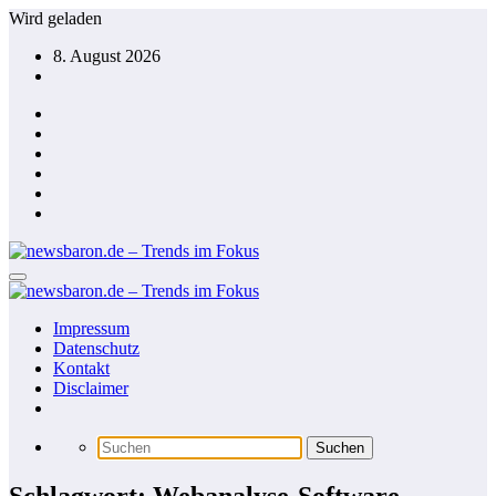
Zum
Wird geladen
Inhalt
8. August 2026
springen
Impressum
Datenschutz
Kontakt
Disclaimer
Schlagwort: Webanalyse-Software