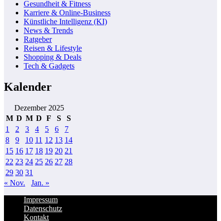
Gesundheit & Fitness
Karriere & Online-Business
Künstliche Intelligenz (KI)
News & Trends
Ratgeber
Reisen & Lifestyle
Shopping & Deals
Tech & Gadgets
Kalender
Dezember 2025
M
D
M
D
F
S
S
1
2
3
4
5
6
7
8
9
10
11
12
13
14
15
16
17
18
19
20
21
22
23
24
25
26
27
28
29
30
31
« Nov.
Jan. »
Impressum
Datenschutz
Kontakt