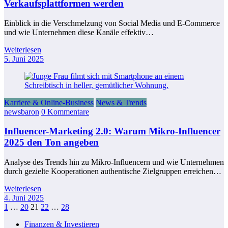
Verkaufsplattformen werden
Einblick in die Verschmelzung von Social Media und E-Commerce
und wie Unternehmen diese Kanäle effektiv…
Weiterlesen
5. Juni 2025
Karriere & Online-Business
News & Trends
newsbaron
0 Kommentare
Influencer-Marketing 2.0: Warum Mikro-Influencer
2025 den Ton angeben
Analyse des Trends hin zu Mikro-Influencern und wie Unternehmen
durch gezielte Kooperationen authentische Zielgruppen erreichen…
Weiterlesen
4. Juni 2025
Seitennummerierung
1
…
20
21
22
…
28
der
Finanzen & Investieren