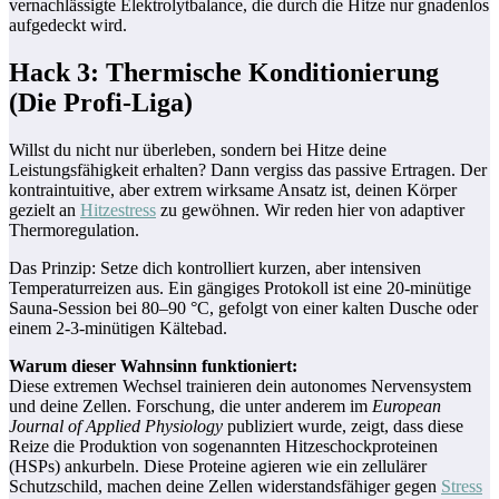
vernachlässigte Elektrolytbalance, die durch die Hitze nur gnadenlos
aufgedeckt wird.
Hack 3: Thermische Konditionierung
(Die Profi-Liga)
Willst du nicht nur überleben, sondern bei Hitze deine
Leistungsfähigkeit erhalten? Dann vergiss das passive Ertragen. Der
kontraintuitive, aber extrem wirksame Ansatz ist, deinen Körper
gezielt an
Hitzestress
zu gewöhnen. Wir reden hier von adaptiver
Thermoregulation.
Das Prinzip: Setze dich kontrolliert kurzen, aber intensiven
Temperaturreizen aus. Ein gängiges Protokoll ist eine 20-minütige
Sauna-Session bei 80–90 °C, gefolgt von einer kalten Dusche oder
einem 2-3-minütigen Kältebad.
Warum dieser Wahnsinn funktioniert:
Diese extremen Wechsel trainieren dein autonomes Nervensystem
und deine Zellen. Forschung, die unter anderem im
European
Journal of Applied Physiology
publiziert wurde, zeigt, dass diese
Reize die Produktion von sogenannten Hitzeschockproteinen
(HSPs) ankurbeln. Diese Proteine agieren wie ein zellulärer
Schutzschild, machen deine Zellen widerstandsfähiger gegen
Stress