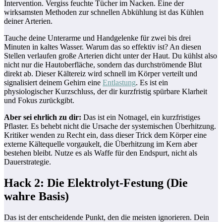
Intervention. Vergiss feuchte Tücher im Nacken. Eine der
wirksamsten Methoden zur schnellen Abkühlung ist das Kühlen
deiner Arterien.
Tauche deine Unterarme und Handgelenke für zwei bis drei
Minuten in kaltes Wasser. Warum das so effektiv ist? An diesen
Stellen verlaufen große Arterien dicht unter der Haut. Du kühlst also
nicht nur die Hautoberfläche, sondern das durchströmende Blut
direkt ab. Dieser Kältereiz wird schnell im Körper verteilt und
signalisiert deinem Gehirn eine
Entlastung
. Es ist ein
physiologischer Kurzschluss, der dir kurzfristig spürbare Klarheit
und Fokus zurückgibt.
Aber sei ehrlich zu dir:
Das ist ein Notnagel, ein kurzfristiges
Pflaster. Es behebt nicht die Ursache der systemischen Überhitzung.
Kritiker wenden zu Recht ein, dass dieser Trick dem Körper eine
externe Kältequelle vorgaukelt, die Überhitzung im Kern aber
bestehen bleibt. Nutze es als Waffe für den Endspurt, nicht als
Dauerstrategie.
Hack 2: Die Elektrolyt-Festung (Die
wahre Basis)
Das ist der entscheidende Punkt, den die meisten ignorieren. Dein