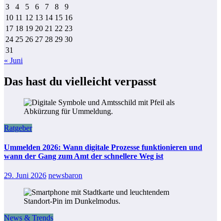
3
4
5
6
7
8
9
10
11
12
13
14
15
16
17
18
19
20
21
22
23
24
25
26
27
28
29
30
31
« Juni
Das hast du vielleicht verpasst
Ratgeber
Ummelden 2026: Wann digitale Prozesse funktionieren und
wann der Gang zum Amt der schnellere Weg ist
29. Juni 2026
newsbaron
News & Trends