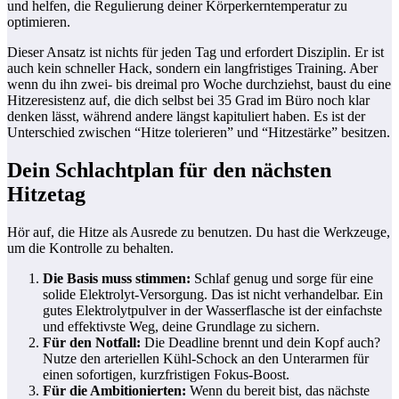
und helfen, die Regulierung deiner Körperkerntemperatur zu
optimieren.
Dieser Ansatz ist nichts für jeden Tag und erfordert Disziplin. Er ist
auch kein schneller Hack, sondern ein langfristiges Training. Aber
wenn du ihn zwei- bis dreimal pro Woche durchziehst, baust du eine
Hitzeresistenz auf, die dich selbst bei 35 Grad im Büro noch klar
denken lässt, während andere längst kapituliert haben. Es ist der
Unterschied zwischen “Hitze tolerieren” und “Hitzestärke” besitzen.
Dein Schlachtplan für den nächsten
Hitzetag
Hör auf, die Hitze als Ausrede zu benutzen. Du hast die Werkzeuge,
um die Kontrolle zu behalten.
Die Basis muss stimmen:
Schlaf genug und sorge für eine
solide Elektrolyt-Versorgung. Das ist nicht verhandelbar. Ein
gutes Elektrolytpulver in der Wasserflasche ist der einfachste
und effektivste Weg, deine Grundlage zu sichern.
Für den Notfall:
Die Deadline brennt und dein Kopf auch?
Nutze den arteriellen Kühl-Schock an den Unterarmen für
einen sofortigen, kurzfristigen Fokus-Boost.
Für die Ambitionierten:
Wenn du bereit bist, das nächste