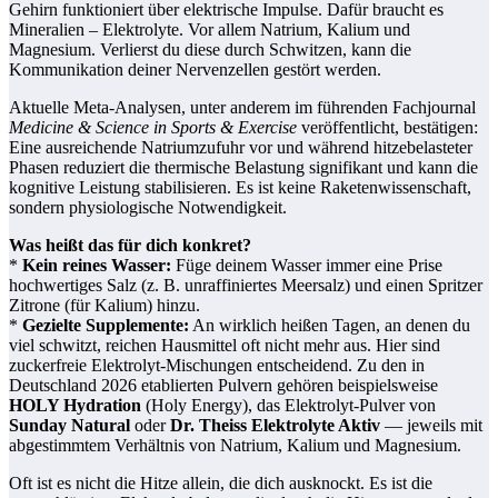
Gehirn funktioniert über elektrische Impulse. Dafür braucht es
Mineralien – Elektrolyte. Vor allem Natrium, Kalium und
Magnesium. Verlierst du diese durch Schwitzen, kann die
Kommunikation deiner Nervenzellen gestört werden.
Aktuelle Meta-Analysen, unter anderem im führenden Fachjournal
Medicine & Science in Sports & Exercise
veröffentlicht, bestätigen:
Eine ausreichende Natriumzufuhr vor und während hitzebelasteter
Phasen reduziert die thermische Belastung signifikant und kann die
kognitive Leistung stabilisieren. Es ist keine Raketenwissenschaft,
sondern physiologische Notwendigkeit.
Was heißt das für dich konkret?
*
Kein reines Wasser:
Füge deinem Wasser immer eine Prise
hochwertiges Salz (z. B. unraffiniertes Meersalz) und einen Spritzer
Zitrone (für Kalium) hinzu.
*
Gezielte Supplemente:
An wirklich heißen Tagen, an denen du
viel schwitzt, reichen Hausmittel oft nicht mehr aus. Hier sind
zuckerfreie Elektrolyt-Mischungen entscheidend. Zu den in
Deutschland 2026 etablierten Pulvern gehören beispielsweise
HOLY Hydration
(Holy Energy), das Elektrolyt-Pulver von
Sunday Natural
oder
Dr. Theiss Elektrolyte Aktiv
— jeweils mit
abgestimmtem Verhältnis von Natrium, Kalium und Magnesium.
Oft ist es nicht die Hitze allein, die dich ausknockt. Es ist die