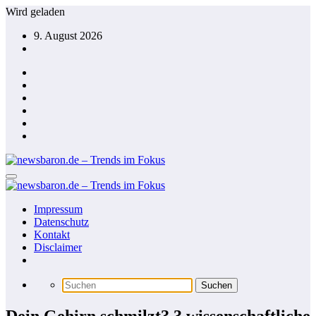
Zum
Wird geladen
Inhalt
9. August 2026
springen
Impressum
Datenschutz
Kontakt
Disclaimer
Dein Gehirn schmilzt? 3 wissenschaftliche