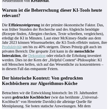
Neudefinition von
Kreativität
.
Warum ist die Beherrschung dieser KI-Tools heute
relevant?
Die
Effizienzsteigerung
ist der primäre ökonomische Faktor. Das,
was früher Stunden der Recherche und des Abgleichs benötigte
(Rezepte finden, Allergien checken, Texte schreiben, vergleichen),
erledigt die KI in Minuten. Laut einer McKinsey-Studie aus dem
Jahr 2023 können Wissensarbeiter, die KI-Tools effektiv nutzen, ihre
Produktivität
um bis zu 40% steigern. Dieses Prinzip gilt auch im
privaten Bereich: Die gesparte Zeit kann in die
menschliche
Interaktion
, die
Dekoration
oder einfach die Erholung investiert
werden. Dies ist der Kern der „Helpful Content“-Philosophie: KI
soll Menschen helfen, sich auf das Wesentliche zu konzentrieren –
in diesem Fall das entspannte Feiern.
Der historische Kontext: Von gedruckten
Kochbüchern zur Algorithmus-Küche
Betrachten wir die Entwicklung historisch: Im 19. Jahrhundert
waren
gedruckte Kochbücher
(wie das berühmte „Universal-
Kochbuch“ von Henriette Davidis) die alleinige Quelle für
Menüplanung. Sie boten statische Anweisungen. Mit dem