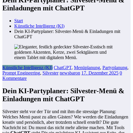
Einladungen mit ChatGPT
Start
Künstliche Intelligenz (KI)
Dein KI-Partyplaner: Silvester-Menü & Einladungen mit
ChatGPT
Künstliche Intelligenz (KI)
ChatGPT
,
Menüplanung
,
Partyplanung
,
Prompt Engineering
,
Silvester
newsbaron
17. Dezember 2025
0
Kommentare
Dein KI-Partyplaner: Silvester-Menü &
Einladungen mit ChatGPT
Silvester steht vor der Tür und mit ihm die stressige Planung:
Welches Menü passt zu allen Gästen? Wie werden die Einladungen
kreativ und persönlich, aber trotzdem schnell erstellt? Die gute
Nachricht ist: Du musst das nicht mehr alleine machen. Mit Tools
wie
ChatGPT
steht Dir ein mächtiger KI-Assistent zur Seite, der