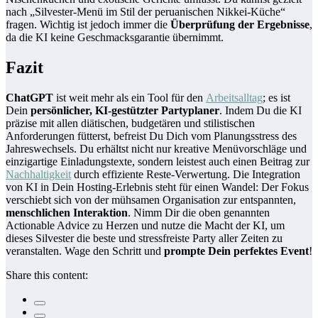
nach „Silvester-Menü im Stil der peruanischen Nikkei-Küche“
fragen. Wichtig ist jedoch immer die
Überprüfung der Ergebnisse
,
da die KI keine Geschmacksgarantie übernimmt.
Fazit
ChatGPT
ist weit mehr als ein Tool für den
Arbeitsalltag
; es ist
Dein
persönlicher, KI-gestützter Partyplaner
. Indem Du die KI
präzise mit allen diätischen, budgetären und stilistischen
Anforderungen fütterst, befreist Du Dich vom Planungsstress des
Jahreswechsels. Du erhältst nicht nur kreative Menüvorschläge und
einzigartige Einladungstexte, sondern leistest auch einen Beitrag zur
Nachhaltigkeit
durch effiziente Reste-Verwertung. Die Integration
von KI in Dein Hosting-Erlebnis steht für einen Wandel: Der Fokus
verschiebt sich von der mühsamen Organisation zur entspannten,
menschlichen Interaktion
. Nimm Dir die oben genannten
Actionable Advice zu Herzen und nutze die Macht der KI, um
dieses Silvester die beste und stressfreiste Party aller Zeiten zu
veranstalten. Wage den Schritt und
prompte Dein perfektes Event
!
Share this content: