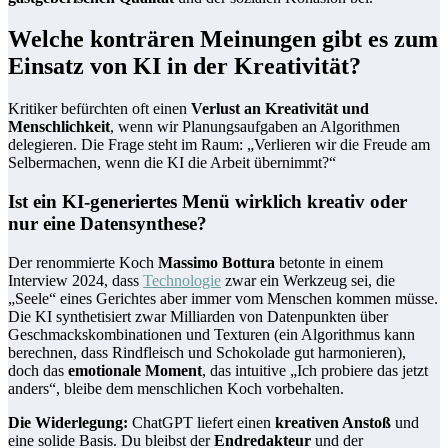
Welche konträren Meinungen gibt es zum
Einsatz von KI in der Kreativität?
Kritiker befürchten oft einen
Verlust an Kreativität und
Menschlichkeit
, wenn wir Planungsaufgaben an Algorithmen
delegieren. Die Frage steht im Raum: „Verlieren wir die Freude am
Selbermachen, wenn die KI die Arbeit übernimmt?“
Ist ein KI-generiertes Menü wirklich kreativ oder
nur eine Datensynthese?
Der renommierte Koch
Massimo Bottura
betonte in einem
Interview 2024, dass
Technologie
zwar ein Werkzeug sei, die
„Seele“ eines Gerichtes aber immer vom Menschen kommen müsse.
Die KI synthetisiert zwar Milliarden von Datenpunkten über
Geschmackskombinationen und Texturen (ein Algorithmus kann
berechnen, dass Rindfleisch und Schokolade gut harmonieren),
doch das
emotionale Moment
, das intuitive „Ich probiere das jetzt
anders“, bleibe dem menschlichen Koch vorbehalten.
Die Widerlegung:
ChatGPT liefert einen
kreativen Anstoß
und
eine solide Basis. Du bleibst der
Endredakteur
und der