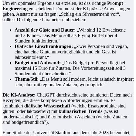
Um ein optimales Ergebnis zu erzielen, ist das richtige
Prompt-
Engineering
entscheidend. Du musst der KI präzise Anweisungen
geben. Anstatt nur zu fragen: „Schlag ein Silvestermenü vor“,
solltest Du folgende Parameter einbeziehen:
Anzahl der Gäste und Dauer:
„Wir sind 12 Erwachsene
und 3 Kinder. Das Menü soll als Flying-Buffet über 4
Stunden funktionieren.“
Diätische Einschränkungen:
„Zwei Personen sind vegan,
eine hat eine Glutenunverträglichkeit und ein Gast ist
laktoseintolerant.“
Budget und Aufwand:
„Das Budget pro Person liegt bei
maximal 15 Euro für Zutaten. Die Vorbereitungszeit soll 3
Stunden nicht überschreiten.“
Thema/Stil:
„Das Menü soll modern, leicht asiatisch inspiriert
sein, aber mit regionalen Zutaten, wo möglich.“
Die KI-Analyse:
ChatGPT durchsucht seine trainierten Daten nach
Rezepten, die diese komplexen Anforderungen erfüllen. Es
kombiniert
diätische Wissenschaft
(welche Ersatzprodukte sind
gluten- oder laktosefrei?) mit
kulinarischen Trends
(was ist
modern-asiatisch?) und ökonomischen Aspekten (welche Zutaten
sind budgetfreundlich?).
Eine Studie der Universität Stanford aus dem Jahr 2023 beleuchtet,