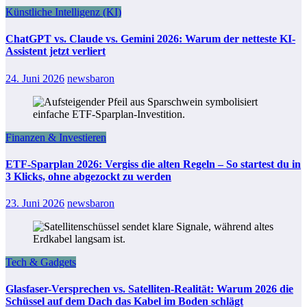
Künstliche Intelligenz (KI)
ChatGPT vs. Claude vs. Gemini 2026: Warum der netteste KI-
Assistent jetzt verliert
24. Juni 2026
newsbaron
Finanzen & Investieren
ETF-Sparplan 2026: Vergiss die alten Regeln – So startest du in
3 Klicks, ohne abgezockt zu werden
23. Juni 2026
newsbaron
Tech & Gadgets
Glasfaser-Versprechen vs. Satelliten-Realität: Warum 2026 die
Schüssel auf dem Dach das Kabel im Boden schlägt