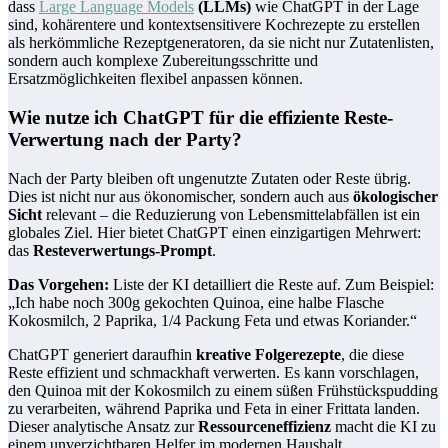
dass
Large Language Models
(LLMs)
wie ChatGPT in der Lage
sind, kohärentere und kontextsensitivere Kochrezepte zu erstellen
als herkömmliche Rezeptgeneratoren, da sie nicht nur Zutatenlisten,
sondern auch komplexe Zubereitungsschritte und
Ersatzmöglichkeiten flexibel anpassen können.
Wie nutze ich ChatGPT für die effiziente Reste-
Verwertung nach der Party?
Nach der Party bleiben oft ungenutzte Zutaten oder Reste übrig.
Dies ist nicht nur aus ökonomischer, sondern auch aus
ökologischer
Sicht
relevant – die Reduzierung von Lebensmittelabfällen ist ein
globales Ziel. Hier bietet ChatGPT einen einzigartigen Mehrwert:
das
Resteverwertungs-Prompt
.
Das Vorgehen:
Liste der KI detailliert die Reste auf. Zum Beispiel:
„Ich habe noch 300g gekochten Quinoa, eine halbe Flasche
Kokosmilch, 2 Paprika, 1/4 Packung Feta und etwas Koriander.“
ChatGPT generiert daraufhin
kreative Folgerezepte
, die diese
Reste effizient und schmackhaft verwerten. Es kann vorschlagen,
den Quinoa mit der Kokosmilch zu einem süßen Frühstückspudding
zu verarbeiten, während Paprika und Feta in einer Frittata landen.
Dieser analytische Ansatz zur
Ressourceneffizienz
macht die KI zu
einem unverzichtbaren Helfer im modernen Haushalt.