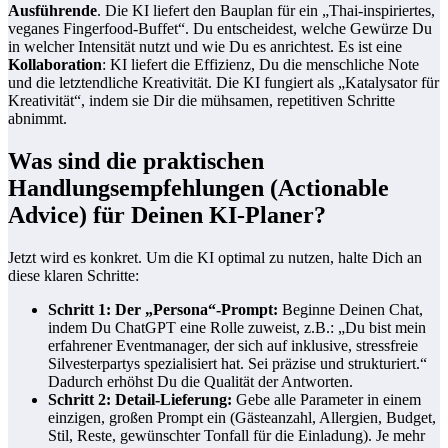
Ausführende
. Die KI liefert den Bauplan für ein „Thai-inspiriertes,
veganes Fingerfood-Buffet“. Du entscheidest, welche Gewürze Du
in welcher Intensität nutzt und wie Du es anrichtest. Es ist eine
Kollaboration
: KI liefert die Effizienz, Du die menschliche Note
und die letztendliche Kreativität. Die KI fungiert als „Katalysator für
Kreativität“, indem sie Dir die mühsamen, repetitiven Schritte
abnimmt.
Was sind die praktischen
Handlungsempfehlungen (Actionable
Advice) für Deinen KI-Planer?
Jetzt wird es konkret. Um die KI optimal zu nutzen, halte Dich an
diese klaren Schritte:
Schritt 1: Der „Persona“-Prompt:
Beginne Deinen Chat,
indem Du ChatGPT eine Rolle zuweist, z.B.: „Du bist mein
erfahrener Eventmanager, der sich auf inklusive, stressfreie
Silvesterpartys spezialisiert hat. Sei präzise und strukturiert.“
Dadurch erhöhst Du die Qualität der Antworten.
Schritt 2: Detail-Lieferung:
Gebe alle Parameter in einem
einzigen, großen Prompt ein (Gästeanzahl, Allergien, Budget,
Stil, Reste, gewünschter Tonfall für die Einladung). Je mehr