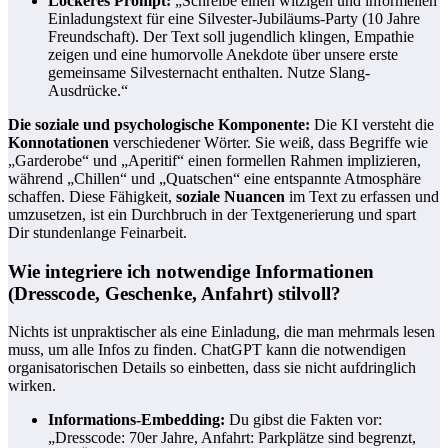
Lockeres Prompt:
„Schreibe einen witzigen und informellen
Einladungstext für eine Silvester-Jubiläums-Party (10 Jahre
Freundschaft). Der Text soll jugendlich klingen, Empathie
zeigen und eine humorvolle Anekdote über unsere erste
gemeinsame Silvesternacht enthalten. Nutze Slang-
Ausdrücke.“
Die soziale und psychologische Komponente:
Die KI versteht die
Konnotationen
verschiedener Wörter. Sie weiß, dass Begriffe wie
„Garderobe“ und „Aperitif“ einen formellen Rahmen implizieren,
während „Chillen“ und „Quatschen“ eine entspannte Atmosphäre
schaffen. Diese Fähigkeit,
soziale Nuancen
im Text zu erfassen und
umzusetzen, ist ein Durchbruch in der Textgenerierung und spart
Dir stundenlange Feinarbeit.
Wie integriere ich notwendige Informationen
(Dresscode, Geschenke, Anfahrt) stilvoll?
Nichts ist unpraktischer als eine Einladung, die man mehrmals lesen
muss, um alle Infos zu finden. ChatGPT kann die notwendigen
organisatorischen Details so einbetten, dass sie nicht aufdringlich
wirken.
Informations-Embedding:
Du gibst die Fakten vor:
„Dresscode: 70er Jahre, Anfahrt: Parkplätze sind begrenzt,