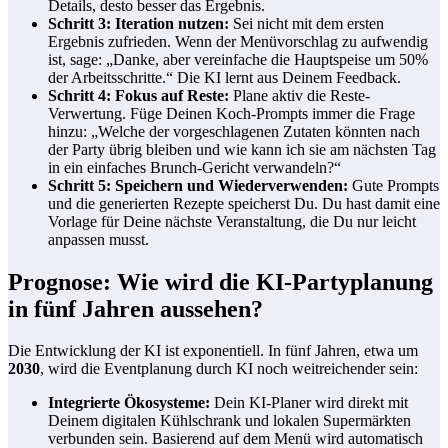
Details, desto besser das Ergebnis.
Schritt 3: Iteration nutzen:
Sei nicht mit dem ersten
Ergebnis zufrieden. Wenn der Menüvorschlag zu aufwendig
ist, sage: „Danke, aber vereinfache die Hauptspeise um 50%
der Arbeitsschritte.“ Die KI lernt aus Deinem Feedback.
Schritt 4: Fokus auf Reste:
Plane aktiv die Reste-
Verwertung. Füge Deinen Koch-Prompts immer die Frage
hinzu: „Welche der vorgeschlagenen Zutaten könnten nach
der Party übrig bleiben und wie kann ich sie am nächsten Tag
in ein einfaches Brunch-Gericht verwandeln?“
Schritt 5: Speichern und Wiederverwenden:
Gute Prompts
und die generierten Rezepte speicherst Du. Du hast damit eine
Vorlage für Deine nächste Veranstaltung, die Du nur leicht
anpassen musst.
Prognose: Wie wird die KI-Partyplanung
in fünf Jahren aussehen?
Die Entwicklung der KI ist exponentiell. In fünf Jahren, etwa um
2030
, wird die Eventplanung durch KI noch weitreichender sein:
Integrierte Ökosysteme:
Dein KI-Planer wird direkt mit
Deinem digitalen Kühlschrank und lokalen Supermärkten
verbunden sein. Basierend auf dem Menü wird automatisch