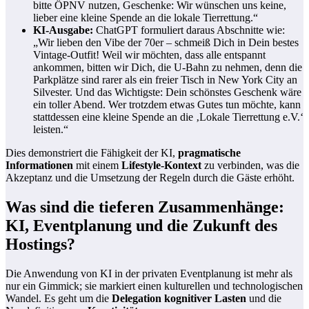
bitte ÖPNV nutzen, Geschenke: Wir wünschen uns keine,
lieber eine kleine Spende an die lokale Tierrettung.“
KI-Ausgabe:
ChatGPT formuliert daraus Abschnitte wie:
„Wir lieben den Vibe der 70er – schmeiß Dich in Dein bestes
Vintage-Outfit! Weil wir möchten, dass alle entspannt
ankommen, bitten wir Dich, die U-Bahn zu nehmen, denn die
Parkplätze sind rarer als ein freier Tisch in New York City an
Silvester. Und das Wichtigste: Dein schönstes Geschenk wäre
ein toller Abend. Wer trotzdem etwas Gutes tun möchte, kann
stattdessen eine kleine Spende an die ‚Lokale Tierrettung e.V.‘
leisten.“
Dies demonstriert die Fähigkeit der KI,
pragmatische
Informationen
mit einem
Lifestyle-Kontext
zu verbinden, was die
Akzeptanz und die Umsetzung der Regeln durch die Gäste erhöht.
Was sind die tieferen Zusammenhänge:
KI, Eventplanung und die Zukunft des
Hostings?
Die Anwendung von KI in der privaten Eventplanung ist mehr als
nur ein Gimmick; sie markiert einen kulturellen und technologischen
Wandel. Es geht um die
Delegation kognitiver Lasten
und die