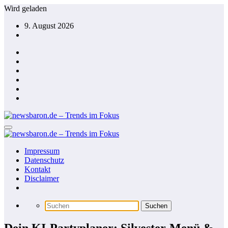
Zum
Wird geladen
Inhalt
9. August 2026
springen
Impressum
Datenschutz
Kontakt
Disclaimer
Dein KI-Partyplaner: Silvester-Menü &