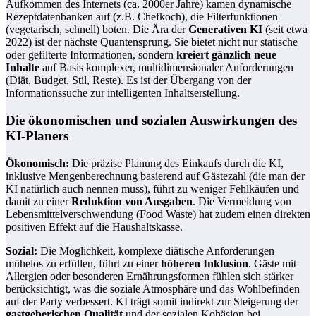
Aufkommen des Internets (ca. 2000er Jahre) kamen dynamische
Rezeptdatenbanken auf (z.B. Chefkoch), die Filterfunktionen
(vegetarisch, schnell) boten. Die Ära der
Generativen KI
(seit etwa
2022) ist der nächste Quantensprung. Sie bietet nicht nur statische
oder gefilterte Informationen, sondern
kreiert gänzlich neue
Inhalte
auf Basis komplexer, multidimensionaler Anforderungen
(Diät, Budget, Stil, Reste). Es ist der Übergang von der
Informationssuche zur intelligenten Inhaltserstellung.
Die ökonomischen und sozialen Auswirkungen des
KI-Planers
Ökonomisch:
Die präzise Planung des Einkaufs durch die KI,
inklusive Mengenberechnung basierend auf Gästezahl (die man der
KI natürlich auch nennen muss), führt zu weniger Fehlkäufen und
damit zu einer
Reduktion von Ausgaben
. Die Vermeidung von
Lebensmittelverschwendung (Food Waste) hat zudem einen direkten
positiven Effekt auf die Haushaltskasse.
Sozial:
Die Möglichkeit, komplexe diätische Anforderungen
mühelos zu erfüllen, führt zu einer
höheren Inklusion
. Gäste mit
Allergien oder besonderen Ernährungsformen fühlen sich stärker
berücksichtigt, was die soziale Atmosphäre und das Wohlbefinden
auf der Party verbessert. KI trägt somit indirekt zur Steigerung der
gastgeberischen Qualität
und der sozialen Kohäsion bei.