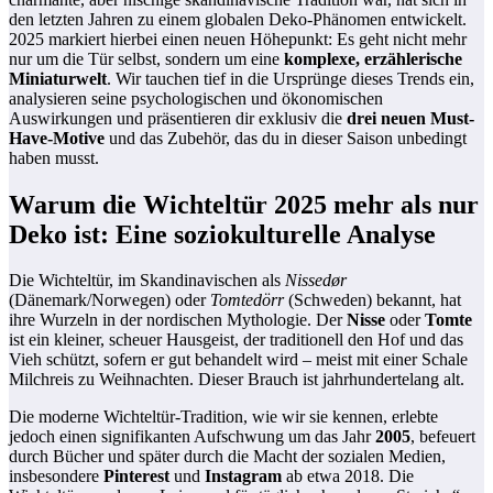
den letzten Jahren zu einem globalen Deko-Phänomen entwickelt.
2025 markiert hierbei einen neuen Höhepunkt: Es geht nicht mehr
nur um die Tür selbst, sondern um eine
komplexe, erzählerische
Miniaturwelt
. Wir tauchen tief in die Ursprünge dieses Trends ein,
analysieren seine psychologischen und ökonomischen
Auswirkungen und präsentieren dir exklusiv die
drei neuen Must-
Have-Motive
und das Zubehör, das du in dieser Saison unbedingt
haben musst.
Warum die Wichteltür 2025 mehr als nur
Deko ist: Eine soziokulturelle Analyse
Die Wichteltür, im Skandinavischen als
Nissedør
(Dänemark/Norwegen) oder
Tomtedörr
(Schweden) bekannt, hat
ihre Wurzeln in der nordischen Mythologie. Der
Nisse
oder
Tomte
ist ein kleiner, scheuer Hausgeist, der traditionell den Hof und das
Vieh schützt, sofern er gut behandelt wird – meist mit einer Schale
Milchreis zu Weihnachten. Dieser Brauch ist jahrhundertelang alt.
Die moderne Wichteltür-Tradition, wie wir sie kennen, erlebte
jedoch einen signifikanten Aufschwung um das Jahr
2005
, befeuert
durch Bücher und später durch die Macht der sozialen Medien,
insbesondere
Pinterest
und
Instagram
ab etwa 2018. Die