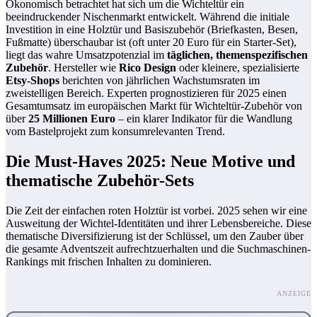
Ökonomisch betrachtet hat sich um die Wichteltür ein
beeindruckender Nischenmarkt entwickelt. Während die initiale
Investition in eine Holztür und Basiszubehör (Briefkasten, Besen,
Fußmatte) überschaubar ist (oft unter 20 Euro für ein Starter-Set),
liegt das wahre Umsatzpotenzial im
täglichen, themenspezifischen
Zubehör
. Hersteller wie
Rico Design
oder kleinere, spezialisierte
Etsy-Shops
berichten von jährlichen Wachstumsraten im
zweistelligen Bereich. Experten prognostizieren für 2025 einen
Gesamtumsatz im europäischen Markt für Wichteltür-Zubehör von
über
25 Millionen Euro
– ein klarer Indikator für die Wandlung
vom Bastelprojekt zum konsumrelevanten Trend.
Die Must-Haves 2025: Neue Motive und
thematische Zubehör-Sets
Die Zeit der einfachen roten Holztür ist vorbei. 2025 sehen wir eine
Ausweitung der Wichtel-Identitäten und ihrer Lebensbereiche. Diese
thematische Diversifizierung ist der Schlüssel, um den Zauber über
die gesamte Adventszeit aufrechtzuerhalten und die Suchmaschinen-
Rankings mit frischen Inhalten zu dominieren.
ANZEIGE