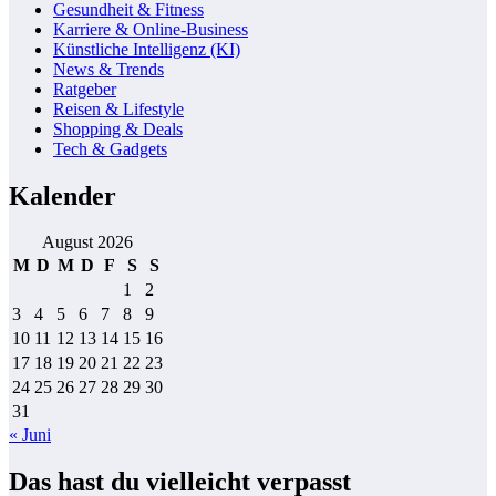
Gesundheit & Fitness
Karriere & Online-Business
Künstliche Intelligenz (KI)
News & Trends
Ratgeber
Reisen & Lifestyle
Shopping & Deals
Tech & Gadgets
Kalender
August 2026
M
D
M
D
F
S
S
1
2
3
4
5
6
7
8
9
10
11
12
13
14
15
16
17
18
19
20
21
22
23
24
25
26
27
28
29
30
31
« Juni
Das hast du vielleicht verpasst