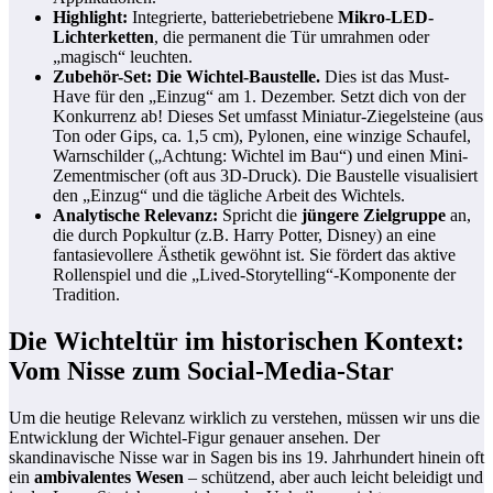
Highlight:
Integrierte, batteriebetriebene
Mikro-LED-
Lichterketten
, die permanent die Tür umrahmen oder
„magisch“ leuchten.
Zubehör-Set: Die Wichtel-Baustelle.
Dies ist das Must-
Have für den „Einzug“ am 1. Dezember. Setzt dich von der
Konkurrenz ab! Dieses Set umfasst Miniatur-Ziegelsteine (aus
Ton oder Gips, ca. 1,5 cm), Pylonen, eine winzige Schaufel,
Warnschilder („Achtung: Wichtel im Bau“) und einen Mini-
Zementmischer (oft aus 3D-Druck). Die Baustelle visualisiert
den „Einzug“ und die tägliche Arbeit des Wichtels.
Analytische Relevanz:
Spricht die
jüngere Zielgruppe
an,
die durch Popkultur (z.B. Harry Potter, Disney) an eine
fantasievollere Ästhetik gewöhnt ist. Sie fördert das aktive
Rollenspiel und die „Lived-Storytelling“-Komponente der
Tradition.
Die Wichteltür im historischen Kontext:
Vom Nisse zum Social-Media-Star
Um die heutige Relevanz wirklich zu verstehen, müssen wir uns die
Entwicklung der Wichtel-Figur genauer ansehen. Der
skandinavische Nisse war in Sagen bis ins 19. Jahrhundert hinein oft
ein
ambivalentes Wesen
– schützend, aber auch leicht beleidigt und