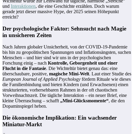
Wichteltür wurde zur Leinwand für tägliche, harmlose „Streiche“
und
Interaktionen
, die eine Geschichte erzählen. Doch warum
gerade jetzt dieser massive Hype, der 2025 seinen Höhepunkt
erreicht?
Der psychologische Faktor: Sehnsucht nach Magie
in unsicheren Zeiten
Nach Jahren globaler Unsicherheit, von der COVID-19-Pandemie
bis hin zu geopolitischen Spannungen und Inflationsängsten, suchen
Menschen – und hier sind wir uns in der psychologischen
Forschung einig – nach
Kontrolle, Geborgenheit und einer
Flucht in die Fantasie
. Die Wichteltür bietet genau das: eine
überschaubare, positive,
magische Mini-Welt
. Laut einer Studie des
European Journal of Applied Psychology
fördern Rituale wie dieses
die Familienbindung und bieten Kindern (und Erwachsenen) einen
strukturierten, vorhersehbaren Rahmen in der oft chaotischen
Vorweihnachtszeit. Die tägliche Interaktion – ein neuer Brief, eine
kleine Überraschung – schafft
„Mini-Glücksmomente“
, die den
Dopaminspiegel heben.
Die ökonomische Implikation: Ein wachsender
Miniatur-Markt