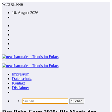
Zum
Wird geladen
Inhalt
10. August 2026
springen
Impressum
Datenschutz
Kontakt
Disclaimer
Der Deko-Coup 2025: Die Magie der