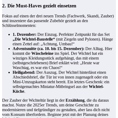
2. Die Must-Haves gezielt einsetzen
Fokus auf einen der drei neuen Trends (Fachwerk, Skandi, Zauber)
und inszeniere das passende Zubehör gezielt an den
Schlüsselmomenten:
1. Dezember:
Der Einzug. Perfekter Zeitpunkt für das Set
„Die Wichtel-Baustelle“
(mit Ziegeln und Pylonen). Hänge
einen Zettel auf: „Achtung, Umbau!“
Adventsmitte (ca. 10. bis 15. Dezember):
Der Alltag. Hier
kommt die
Wäscheleine
ins Spiel. Der Wichtel hat ein
winziges Kleidungsstück aufgehängt, das mit einem
(selbstgeschriebenen) Brief erklärt wird: „Heute war
Waschtag, es war ein Chaos!“
Heiligabend:
Der Auszug. Der Wichtel hinterlässt einen
Abschiedsbrief, die Tür ist von innen zugenagelt oder ein
Mini-Umzugskarton steht bereit. Ein letztes Geschenk: ein
selbstgemachtes Miniatur-Mitbringsel aus der
Wichtel-
Küche
.
Der Zauber der Wichteltür liegt in der
Erzählung
, die du daraus
machst. Nutze die 2025er Trends, um deine Geschichte zu
modernisieren und tiefgründiger zu gestalten, aber lass dich nicht
vom Konsum überfordern. Beginne jetzt mit der Planung deines