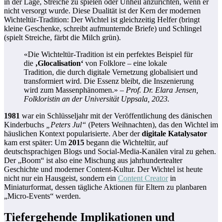
in der Lage, Streiche zu spielen oder Unheil anzurichten, wenn er
nicht versorgt wurde. Diese Dualität ist der Kern der modernen
Wichteltür-Tradition: Der Wichtel ist gleichzeitig Helfer (bringt
kleine Geschenke, schreibt aufmunternde Briefe) und Schlingel
(spielt Streiche, färbt die Milch grün).
«Die Wichteltür-Tradition ist ein perfektes Beispiel für
die
‚Glocalisation‘
von Folklore – eine lokale
Tradition, die durch digitale Vernetzung globalisiert und
transformiert wird. Die Essenz bleibt, die Inszenierung
wird zum Massenphänomen.» –
Prof. Dr. Elara Jensen,
Folkloristin an der Universität Uppsala, 2023.
1981
war ein Schlüsseljahr mit der Veröffentlichung des dänischen
Kinderbuchs
„Peters Jul“
(Peters Weihnachten), das den Wichtel im
häuslichen Kontext popularisierte. Aber der
digitale Katalysator
kam erst später: Um
2015
begann die Wichteltür, auf
deutschsprachigen Blogs und Social-Media-Kanälen viral zu gehen.
Der „Boom“ ist also eine Mischung aus jahrhundertealter
Geschichte und moderner Content-Kultur. Der Wichtel ist heute
nicht nur ein Hausgeist, sondern ein
Content Creator
in
Miniaturformat, dessen tägliche Aktionen für Eltern zu planbaren
„Micro-Events“ werden.
Tiefergehende Implikationen und