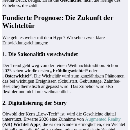
Media-Druck beugst. Es ist die
Geschichte
, nicht die Menge des
Zubehörs, die zählt.
Fundierte Prognose: Die Zukunft der
Wichteltür
Wie geht es weiter mit dem Hype? Wir sehen zwei klare
Entwicklungsrichtungen:
1. Die Saisonalität verschwindet
Der Trend geht weg von der reinen Weihnachtstradition. Schon
2025 sehen wir die ersten
„Frühlingswichtel“
oder
„Osterwichtel“
. Die Wichteltür wird zum ganzjährigen Phänomen,
das bei wichtigen Ereignissen (Schulstart, Geburtstage, Zahnfee-
Besuche) thematisch angepasst wird. Das Zubehör wird also
flexibler und nicht nur weihnachtlich.
2. Digitalisierung der Story
Obwohl der Kern „Low-Tech“ ist, wird die Geschichte digital
unterstützt. Erwarte 2026 eine Zunahme von
Augmented Reality
(AR) Wichtel-Apps
, die es den Kindern ermöglichen, den Wichtel
virtuell durch die Wand zu sehen, oder personalisierte Wichtel-