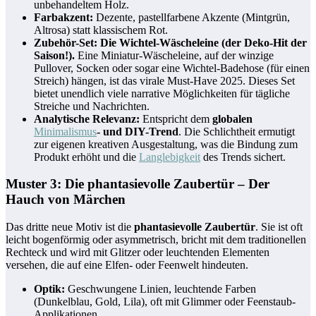
unbehandeltem Holz.
Farbakzent:
Dezente, pastellfarbene Akzente (Mintgrün,
Altrosa) statt klassischem Rot.
Zubehör-Set: Die Wichtel-Wäscheleine (der Deko-Hit der
Saison!).
Eine Miniatur-Wäscheleine, auf der winzige
Pullover, Socken oder sogar eine Wichtel-Badehose (für einen
Streich) hängen, ist das virale Must-Have 2025. Dieses Set
bietet unendlich viele narrative Möglichkeiten für tägliche
Streiche und Nachrichten.
Analytische Relevanz:
Entspricht dem
globalen
Minimalismus
- und DIY-Trend
. Die Schlichtheit ermutigt
zur eigenen kreativen Ausgestaltung, was die Bindung zum
Produkt erhöht und die
Langlebigkeit
des Trends sichert.
Muster 3: Die phantasievolle Zaubertür – Der
Hauch von Märchen
Das dritte neue Motiv ist die
phantasievolle Zaubertür
. Sie ist oft
leicht bogenförmig oder asymmetrisch, bricht mit dem traditionellen
Rechteck und wird mit Glitzer oder leuchtenden Elementen
versehen, die auf eine Elfen- oder Feenwelt hindeuten.
Optik:
Geschwungene Linien, leuchtende Farben
(Dunkelblau, Gold, Lila), oft mit Glimmer oder Feenstaub-
Applikationen.