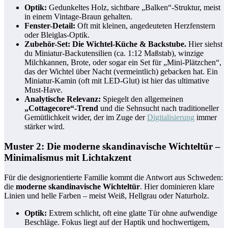
Optik:
Gedunkeltes Holz, sichtbare „Balken“-Struktur, meist
in einem Vintage-Braun gehalten.
Fenster-Detail:
Oft mit kleinen, angedeuteten Herzfenstern
oder Bleiglas-Optik.
Zubehör-Set: Die Wichtel-Küche & Backstube.
Hier siehst
du Miniatur-Backutensilien (ca. 1:12 Maßstab), winzige
Milchkannen, Brote, oder sogar ein Set für „Mini-Plätzchen“,
das der Wichtel über Nacht (vermeintlich) gebacken hat. Ein
Miniatur-Kamin (oft mit LED-Glut) ist hier das ultimative
Must-Have.
Analytische Relevanz:
Spiegelt den allgemeinen
„Cottagecore“-Trend
und die Sehnsucht nach traditioneller
Gemütlichkeit wider, der im Zuge der
Digitalisierung
immer
stärker wird.
Muster 2: Die moderne skandinavische Wichteltür –
Minimalismus mit Lichtakzent
Für die designorientierte Familie kommt die Antwort aus Schweden:
die
moderne skandinavische Wichteltür
. Hier dominieren klare
Linien und helle Farben – meist Weiß, Hellgrau oder Naturholz.
Optik:
Extrem schlicht, oft eine glatte Tür ohne aufwendige
Beschläge. Fokus liegt auf der Haptik und hochwertigem,