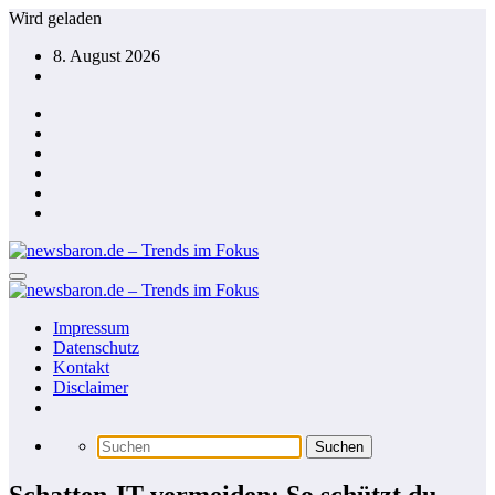
Zum
Wird geladen
Inhalt
8. August 2026
springen
Impressum
Datenschutz
Kontakt
Disclaimer
Schatten-IT vermeiden: So schützt du