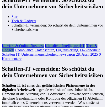
dein Unternehmen vor Sicherheitsrisiken
Start
Tech & Gadgets
Schatten-IT vermeiden: So schützt du dein Unternehmen vor
Sicherheitsrisiken
Karriere & Online-Business
Künstliche Intelligenz (KI)
Tech &
Gadgets
Compliance
,
Datenschutz
,
Digitalisierung
,
IT-Sicherheit
,
Schatten-IT
,
Unternehmenssicherheit
newsbaron
28. April 2025
0
Kommentare
Schatten-IT vermeiden: So schützt du
dein Unternehmen vor Sicherheitsrisiken
Schatten-IT ist eines der gefährlichsten Phänomene in der
digitalen Arbeitswelt
– gerade weil sie oft unsichtbar bleibt.
Gemeint ist die Nutzung von IT-Systemen, Software oder Diensten,
die ohne Genehmigung oder Kontrolle der offiziellen IT-Abteilung
innerhalb eines Unternehmens verwendet werden. Was zunächst
wie ein harmloser Pragmatismus wirkt, kann zu immensen