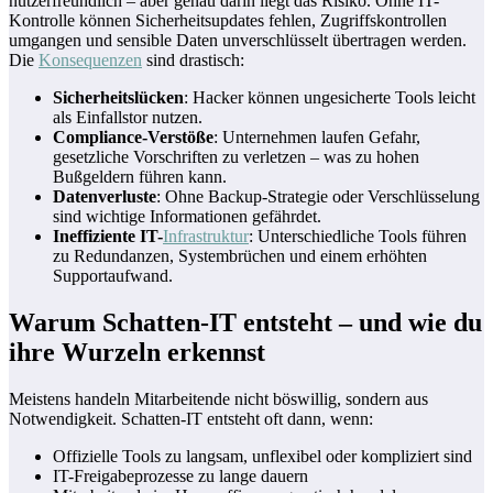
nutzerfreundlich – aber genau darin liegt das Risiko. Ohne IT-
Kontrolle können Sicherheitsupdates fehlen, Zugriffskontrollen
umgangen und sensible Daten unverschlüsselt übertragen werden.
Die
Konsequenzen
sind drastisch:
Sicherheitslücken
: Hacker können ungesicherte Tools leicht
als Einfallstor nutzen.
Compliance-Verstöße
: Unternehmen laufen Gefahr,
gesetzliche Vorschriften zu verletzen – was zu hohen
Bußgeldern führen kann.
Datenverluste
: Ohne Backup-Strategie oder Verschlüsselung
sind wichtige Informationen gefährdet.
Ineffiziente IT-
Infrastruktur
: Unterschiedliche Tools führen
zu Redundanzen, Systembrüchen und einem erhöhten
Supportaufwand.
Warum Schatten-IT entsteht – und wie du
ihre Wurzeln erkennst
Meistens handeln Mitarbeitende nicht böswillig, sondern aus
Notwendigkeit. Schatten-IT entsteht oft dann, wenn:
Offizielle Tools zu langsam, unflexibel oder kompliziert sind
IT-Freigabeprozesse zu lange dauern