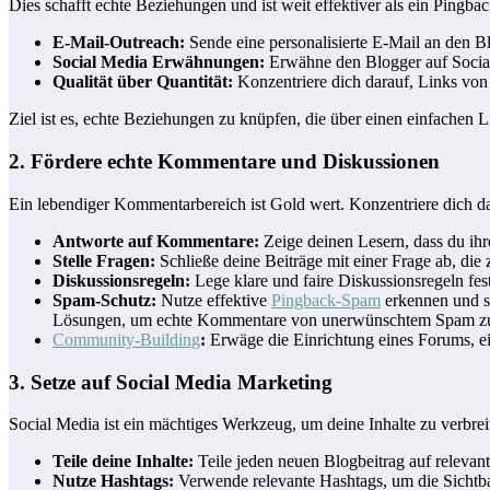
Dies schafft echte Beziehungen und ist weit effektiver als ein Pingbac
E-Mail-Outreach:
Sende eine personalisierte E-Mail an den Bl
Social Media Erwähnungen:
Erwähne den Blogger auf Social 
Qualität über Quantität:
Konzentriere dich darauf, Links von 
Ziel ist es, echte Beziehungen zu knüpfen, die über einen einfachen
2. Fördere echte Kommentare und Diskussionen
Ein lebendiger Kommentarbereich ist Gold wert. Konzentriere dich dara
Antworte auf Kommentare:
Zeige deinen Lesern, dass du ihr
Stelle Fragen:
Schließe deine Beiträge mit einer Frage ab, die 
Diskussionsregeln:
Lege klare und faire Diskussionsregeln fes
Spam-Schutz:
Nutze effektive
Pingback-Spam
erkennen und s
Lösungen, um echte Kommentare von unerwünschtem Spam zu tr
Community-Building
:
Erwäge die Einrichtung eines Forums, e
3. Setze auf Social Media Marketing
Social Media ist ein mächtiges Werkzeug, um deine Inhalte zu verbreit
Teile deine Inhalte:
Teile jeden neuen Blogbeitrag auf relevant
Nutze Hashtags:
Verwende relevante Hashtags, um die Sichtbar