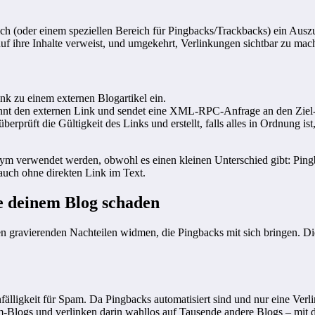
ich (oder einem speziellen Bereich für Pingbacks/Trackbacks) ein Aus
f ihre Inhalte verweist, und umgekehrt, Verlinkungen sichtbar zu mac
nk zu einem externen Blogartikel ein.
nnt den externen Link und sendet eine XML-RPC-Anfrage an den Ziel
erprüft die Gültigkeit des Links und erstellt, falls alles in Ordnung 
nym verwendet werden, obwohl es einen kleinen Unterschied gibt: Pingb
uch ohne direkten Link im Text.
e deinem Blog schaden
den gravierenden Nachteilen widmen, die Pingbacks mit sich bringen.
nfälligkeit für Spam. Da Pingbacks automatisiert sind und nur eine V
pam-Blogs und verlinken darin wahllos auf Tausende andere Blogs – mit