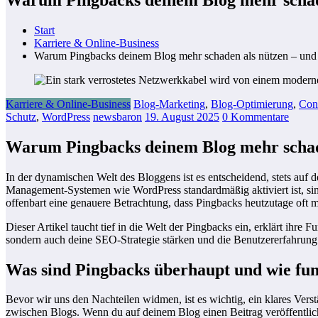
Start
Karriere & Online-Business
Warum Pingbacks deinem Blog mehr schaden als nützen – und wa
Karriere & Online-Business
Blog-Marketing
,
Blog-Optimierung
,
Con
Schutz
,
WordPress
newsbaron
19. August 2025
0 Kommentare
Warum Pingbacks deinem Blog mehr schaden 
In der dynamischen Welt des Bloggens ist es entscheidend, stets auf 
Management-Systemen wie WordPress standardmäßig aktiviert ist, sin
offenbart eine genauere Betrachtung, dass Pingbacks heutzutage oft m
Dieser Artikel taucht tief in die Welt der Pingbacks ein, erklärt ihre 
sondern auch deine SEO-Strategie stärken und die Benutzererfahrung f
Was sind Pingbacks überhaupt und wie fun
Bevor wir uns den Nachteilen widmen, ist es wichtig, ein klares Ver
zwischen Blogs. Wenn du auf deinem Blog einen Beitrag veröffentlichs