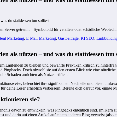
s du stattdessen tun solltest
tent Marketing
,
E-Mail-Marketing
,
Gastbeiträge
,
KI SEO
,
Linkbuildin
als nützen – und was du stattdessen tun s
dem Laufenden zu bleiben und bewährte Praktiken kritisch zu hinterfrage
d Pingbacks. Doch obwohl sie auf den ersten Blick wie eine nützliche
ehr Schaden anrichten als Nutzen stiften.
Funktionsweise, beleuchtet ihre signifikanten Nachteile und bietet umfas
ür deine Leser erheblich verbessern. Bereite dich darauf vor, einige 
ktionieren sie?
ständnis davon zu entwickeln, was Pingbacks eigentlich sind. Im Kern 
t und darin auf einen Artikel auf einem anderen Blog verweist (also ei