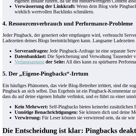
eigenen Inhalte führen, da sie mit minderwertigem Content asso
Verwässerung der Linkkraft:
Wenn dein Blog viele Pingbacks 
wirklich wertvollen Backlinks schmälern.
4. Ressourcenverbrauch und Performance-Probleme
Jeder Pingback, der generiert oder empfangen wird, verbraucht Serv
Ladezeiten deines Blogs beeinträchtigen kann. Langsame Ladezeiten s
Serveranfragen:
Jede Pingback-Anfrage ist eine separate Serv
Datenbanklast:
Die Speicherung und Verwaltung Tausender vo
Verlangsamung
der Seite:
All dies kann zu spürbaren Performa
5. Der „Eigene-Pingbacks“-Irrtum
Ein häufiges Phänomen, das viele Blog-Betreiber irritiert, sind die 
Pingback an sich selbst. Das Ergebnis ist ein Pingback-Kommentar unte
dass du auf deine eigenen Inhalte verlinkst, und es führt zu einer 
Kein Mehrwert:
Self-Pingbacks bieten keinerlei zusätzlichen 
Unnötige Benachrichtigungen:
Sie können dich und deine Mo
Verwirrung:
Für Leser können sie verwirrend sein, da sie wie 
Die Entscheidung ist klar: Pingbacks deakt