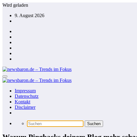
Zum
Wird geladen
Inhalt
9. August 2026
springen
Impressum
Datenschutz
Kontakt
Disclaimer
Warum Pingbacks deinem Blog mehr schaden 