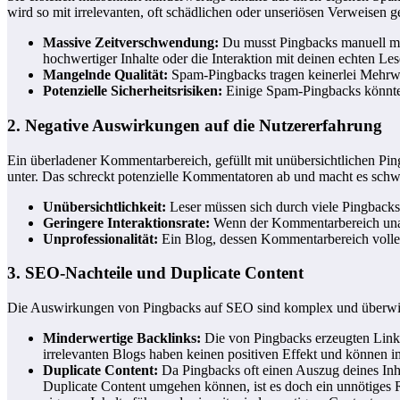
wird so mit irrelevanten, oft schädlichen oder unseriösen Verweisen ge
Massive Zeitverschwendung:
Du musst Pingbacks manuell mod
hochwertiger Inhalte oder die Interaktion mit deinen echten Les
Mangelnde Qualität:
Spam-Pingbacks tragen keinerlei Mehrwert
Potenzielle Sicherheitsrisiken:
Einige Spam-Pingbacks könnten 
2. Negative Auswirkungen auf die Nutzererfahrung
Ein überladener Kommentarbereich, gefüllt mit unübersichtlichen Pin
unter. Das schreckt potenzielle Kommentatoren ab und macht es schwi
Unübersichtlichkeit:
Leser müssen sich durch viele Pingbacks
Geringere Interaktionsrate:
Wenn der Kommentarbereich unattr
Unprofessionalität:
Ein Blog, dessen Kommentarbereich voller 
3. SEO-Nachteile und Duplicate Content
Die Auswirkungen von Pingbacks auf SEO sind komplex und überwiege
Minderwertige Backlinks:
Die von Pingbacks erzeugten Links
irrelevanten Blogs haben keinen positiven Effekt und können im
Duplicate Content:
Da Pingbacks oft einen Auszug deines Inha
Duplicate Content umgehen können, ist es doch ein unnötiges 