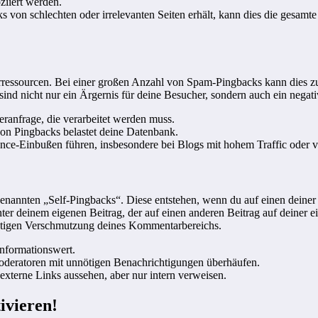
ziiert werden.
von schlechten oder irrelevanten Seiten erhält, kann dies die gesamte
erressourcen. Bei einer großen Anzahl von Spam-Pingbacks kann dies z
ind nicht nur ein Ärgernis für deine Besucher, sondern auch ein negat
eranfrage, die verarbeitet werden muss.
n Pingbacks belastet deine Datenbank.
nce-Einbußen führen, insbesondere bei Blogs mit hohem Traffic oder 
sogenannten „Self-Pingbacks“. Diese entstehen, wenn du auf einen deine
r deinem eigenen Beitrag, der auf einen anderen Beitrag auf deiner eigen
unnötigen Verschmutzung deines Kommentarbereichs.
Informationswert.
deratoren mit unnötigen Benachrichtigungen überhäufen.
externe Links aussehen, aber nur intern verweisen.
ivieren!