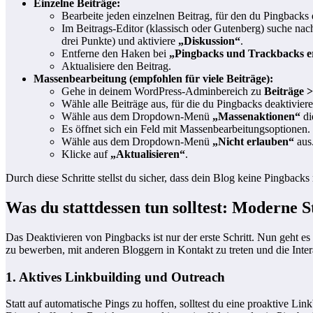
Einzelne Beiträge:
Bearbeite jeden einzelnen Beitrag, für den du Pingbacks 
Im Beitrags-Editor (klassisch oder Gutenberg) suche na
drei Punkte) und aktiviere
„Diskussion“
.
Entferne den Haken bei
„Pingbacks und Trackbacks e
Aktualisiere den Beitrag.
Massenbearbeitung (empfohlen für viele Beiträge):
Gehe in deinem WordPress-Adminbereich zu
Beiträge >
Wähle alle Beiträge aus, für die du Pingbacks deaktivie
Wähle aus dem Dropdown-Menü
„Massenaktionen“
di
Es öffnet sich ein Feld mit Massenbearbeitungsoptionen
Wähle aus dem Dropdown-Menü
„Nicht erlauben“
aus
Klicke auf
„Aktualisieren“
.
Durch diese Schritte stellst du sicher, dass dein Blog keine Pingba
Was du stattdessen tun solltest: Moderne 
Das Deaktivieren von Pingbacks ist nur der erste Schritt. Nun geht es
zu bewerben, mit anderen Bloggern in Kontakt zu treten und die Inter
1. Aktives Linkbuilding und Outreach
Statt auf automatische Pings zu hoffen, solltest du eine proaktive Li