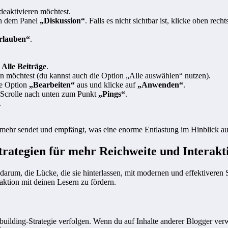
deaktivieren möchtest.
ch dem Panel
„Diskussion“
. Falls es nicht sichtbar ist, klicke oben rech
rlauben“
.
 Alle Beiträge
.
ren möchtest (du kannst auch die Option „Alle auswählen“ nutzen).
e Option
„Bearbeiten“
aus und klicke auf
„Anwenden“
.
. Scrolle nach unten zum Punkt
„Pings“
.
.
cks mehr sendet und empfängt, was eine enorme Entlastung im Hinblick
Strategien für mehr Reichweite und Interakt
 darum, die Lücke, die sie hinterlassen, mit modernen und effektiveren
aktion mit deinen Lesern zu fördern.
nkbuilding-Strategie verfolgen. Wenn du auf Inhalte anderer Blogger ver