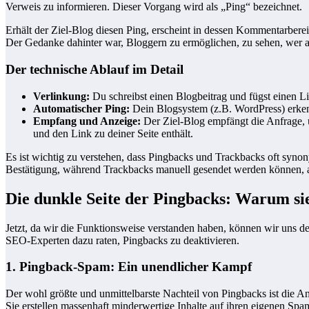
Verweis zu informieren. Dieser Vorgang wird als „Ping“ bezeichnet.
Erhält der Ziel-Blog diesen Ping, erscheint in dessen Kommentarbere
Der Gedanke dahinter war, Bloggern zu ermöglichen, zu sehen, wer au
Der technische Ablauf im Detail
Verlinkung:
Du schreibst einen Blogbeitrag und fügst einen Li
Automatischer Ping:
Dein Blogsystem (z.B. WordPress) erke
Empfang und Anzeige:
Der Ziel-Blog empfängt die Anfrage, üb
und den Link zu deiner Seite enthält.
Es ist wichtig zu verstehen, dass Pingbacks und Trackbacks oft syno
Bestätigung, während Trackbacks manuell gesendet werden können, a
Die dunkle Seite der Pingbacks: Warum si
Jetzt, da wir die Funktionsweise verstanden haben, können wir uns 
SEO-Experten dazu raten, Pingbacks zu deaktivieren.
1. Pingback-Spam: Ein unendlicher Kampf
Der wohl größte und unmittelbarste Nachteil von Pingbacks ist die A
Sie erstellen massenhaft minderwertige Inhalte auf ihren eigenen S