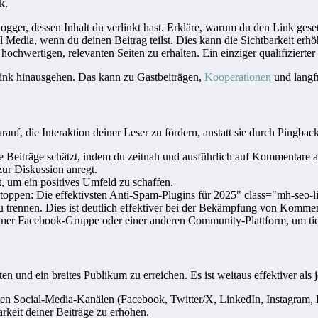
k.
ogger, dessen Inhalt du verlinkt hast. Erkläre, warum du den Link gese
Media, wenn du deinen Beitrag teilst. Dies kann die Sichtbarkeit erhö
hochwertigen, relevanten Seiten zu erhalten. Ein einziger qualifiziert
 Link hinausgehen. Das kann zu Gastbeiträgen,
Kooperationen
und langfr
uf, die Interaktion deiner Leser zu fördern, anstatt sie durch Pingbac
e Beiträge schätzt, indem du zeitnah und ausführlich auf Kommentare a
zur Diskussion anregt.
t, um ein positives Umfeld zu schaffen.
toppen: Die effektivsten Anti-Spam-Plugins für 2025" class="mh-seo-
ennen. Dies ist deutlich effektiver bei der Bekämpfung von Kommen
iner Facebook-Gruppe oder einer anderen Community-Plattform, um tie
en und ein breites Publikum zu erreichen. Es ist weitaus effektiver als 
en Social-Media-Kanälen (Facebook, Twitter/X, LinkedIn, Instagram, Pi
keit deiner Beiträge zu erhöhen.