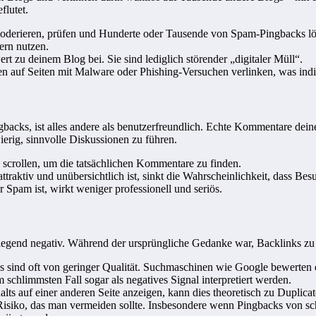
flutet.
erieren, prüfen und Hunderte oder Tausende von Spam-Pingbacks lösche
ern nutzen.
 zu deinem Blog bei. Sie sind lediglich störender „digitaler Müll“.
auf Seiten mit Malware oder Phishing-Versuchen verlinken, was indir
gbacks, ist alles andere als benutzerfreundlich. Echte Kommentare dein
erig, sinnvolle Diskussionen zu führen.
 scrollen, um die tatsächlichen Kommentare zu finden.
aktiv und unübersichtlich ist, sinkt die Wahrscheinlichkeit, dass Bes
Spam ist, wirkt weniger professionell und seriös.
nd negativ. Während der ursprüngliche Gedanke war, Backlinks zu gen
 sind oft von geringer Qualität. Suchmaschinen wie Google bewerten 
 schlimmsten Fall sogar als negatives Signal interpretiert werden.
lts auf einer anderen Seite anzeigen, kann dies theoretisch zu Dupli
Risiko, das man vermeiden sollte. Insbesondere wenn Pingbacks von sch