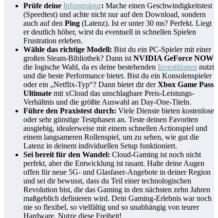
Prüfe deine
Infrastruktur
:
Mache einen Geschwindigkeitstest
(Speedtest) und achte nicht nur auf den Download, sondern
auch auf den
Ping
(Latenz). Ist er unter 30 ms? Perfekt. Liegt
er deutlich höher, wirst du eventuell in schnellen Spielen
Frustration erleben.
Wähle das richtige Modell:
Bist du ein PC-Spieler mit einer
großen Steam-Bibliothek? Dann ist
NVIDIA GeForce NOW
die logische Wahl, da es deine bestehenden
Investitionen
nutzt
und die beste Performance bietet. Bist du ein Konsolenspieler
oder ein „Netflix-Typ“? Dann bietet dir der
Xbox Game Pass
Ultimate
mit xCloud das unschlagbare Preis-Leistungs-
Verhältnis und die größte Auswahl an Day-One-Titeln.
Führe den Praxistest durch:
Viele Dienste bieten kostenlose
oder sehr günstige Testphasen an. Teste deinen Favoriten
ausgiebig, idealerweise mit einem schnellen Actionspiel und
einem langsameren Rollenspiel, um zu sehen, wie gut die
Latenz in deinem individuellen Setup funktioniert.
Sei bereit für den Wandel:
Cloud-Gaming ist noch nicht
perfekt, aber die Entwicklung ist rasant. Halte deine Augen
offen für neue 5G- und Glasfaser-Angebote in deiner Region
und sei dir bewusst, dass du Teil einer technologischen
Revolution bist, die das Gaming in den nächsten zehn Jahren
maßgeblich definieren wird. Dein Gaming-Erlebnis war noch
nie so flexibel, so vielfältig und so unabhängig von teurer
Hardware. Nutze diese Freiheit!