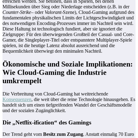
erreichen werden. Sie betonen, dass in Spielen, bei denen
Millisekunden über Sieg oder Niederlage entscheiden (z.B. in der
Counter-Strike
– oder
Valorant
-Szene), Cloud-Gaming aufgrund des
fundamentalen physikalischen Limits der Lichtgeschwindigkeit und
des notwendigen Encoding-Prozesses immer im Nachteil sein wird.
Diese Haltung ist technologisch fundiert, aber sie ignoriert die
Zielgruppe: Für den überwiegenden Großteil der Casual- und Core-
Gamer, die Singleplayer-Titel oder entspanntere Multiplayer-Spiele
spielen, ist die heutige Latenz absolut ausreichend und die
Bequemlichkeit überwiegt den minimalen Nachteil.
Ökonomische und Soziale Implikationen:
Wie Cloud-Gaming die Industrie
umkrempelt
Die Verbreitung von Cloud-Gaming hat weitreichende
Konsequenzen
, die weit über die reine Technologie hinausgehen. Es
handelt sich um einen tiefgreifenden Wandel der Geschäftsmodelle
und der sozialen Zugänglichkeit.
Die „Netflix-ification“ des Gamings
Der Trend geht vom
Besitz zum Zugang
. Anstatt einmalig 70 Euro