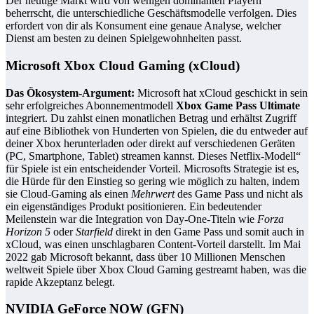
Der heutige Markt wird von wenigen dominanten Playern
beherrscht, die unterschiedliche Geschäftsmodelle verfolgen. Dies
erfordert von dir als Konsument eine genaue Analyse, welcher
Dienst am besten zu deinen Spielgewohnheiten passt.
Microsoft Xbox Cloud Gaming (xCloud)
Das Ökosystem-Argument:
Microsoft hat xCloud geschickt in sein
sehr erfolgreiches Abonnementmodell
Xbox Game Pass Ultimate
integriert. Du zahlst einen monatlichen Betrag und erhältst Zugriff
auf eine Bibliothek von Hunderten von Spielen, die du entweder auf
deiner Xbox herunterladen oder direkt auf verschiedenen Geräten
(PC, Smartphone, Tablet) streamen kannst. Dieses Netflix-Modell“
für Spiele ist ein entscheidender Vorteil. Microsofts Strategie ist es,
die Hürde für den Einstieg so gering wie möglich zu halten, indem
sie Cloud-Gaming als einen
Mehrwert
des Game Pass und nicht als
ein eigenständiges Produkt positionieren. Ein bedeutender
Meilenstein war die Integration von Day-One-Titeln wie
Forza
Horizon 5
oder
Starfield
direkt in den Game Pass und somit auch in
xCloud, was einen unschlagbaren Content-Vorteil darstellt. Im Mai
2022 gab Microsoft bekannt, dass über 10 Millionen Menschen
weltweit Spiele über Xbox Cloud Gaming gestreamt haben, was die
rapide Akzeptanz belegt.
NVIDIA GeForce NOW (GFN)