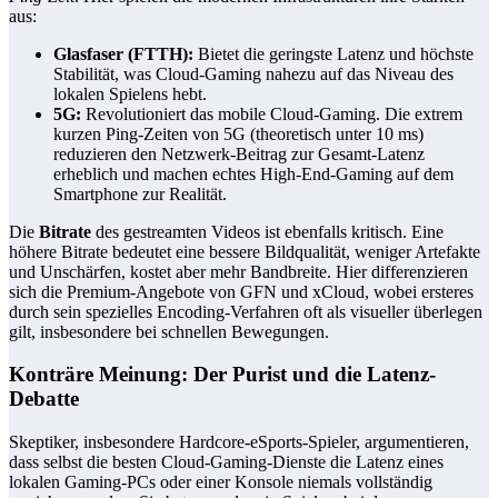
aus:
Glasfaser (FTTH):
Bietet die geringste Latenz und höchste
Stabilität, was Cloud-Gaming nahezu auf das Niveau des
lokalen Spielens hebt.
5G:
Revolutioniert das mobile Cloud-Gaming. Die extrem
kurzen Ping-Zeiten von 5G (theoretisch unter 10 ms)
reduzieren den Netzwerk-Beitrag zur Gesamt-Latenz
erheblich und machen echtes High-End-Gaming auf dem
Smartphone zur Realität.
Die
Bitrate
des gestreamten Videos ist ebenfalls kritisch. Eine
höhere Bitrate bedeutet eine bessere Bildqualität, weniger Artefakte
und Unschärfen, kostet aber mehr Bandbreite. Hier differenzieren
sich die Premium-Angebote von GFN und xCloud, wobei ersteres
durch sein spezielles Encoding-Verfahren oft als visueller überlegen
gilt, insbesondere bei schnellen Bewegungen.
Konträre Meinung: Der Purist und die Latenz-
Debatte
Skeptiker, insbesondere Hardcore-eSports-Spieler, argumentieren,
dass selbst die besten Cloud-Gaming-Dienste die Latenz eines
lokalen Gaming-PCs oder einer Konsole niemals vollständig