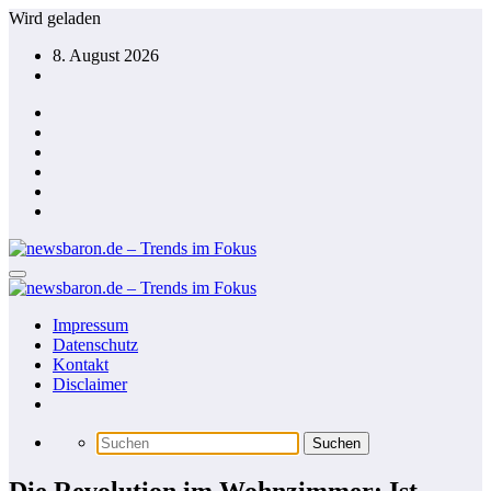
Zum
Wird geladen
Inhalt
8. August 2026
springen
Impressum
Datenschutz
Kontakt
Disclaimer
Die Revolution im Wohnzimmer: Ist