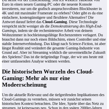
Euro in einen neuen Gaming-PC oder die neueste Konsole
investieren, nur um die grafisch anspruchsvollsten Blockbuster in
4K und mit maximaler Framerate zu erleben? Oder gibt es da eine
einfachere, kostengünstigere und flexiblere Alternative? Die
Antwort darauf liefert das
Cloud-Gaming
. Diese Technologie
verspricht nicht weniger als die
Demokratisierung des High-End-
Gamings
, indem sie die rechenintensive Arbeit von deinem
Wohnzimmer in hochleistungsfähige Rechenzentren verlagert. Du
brauchst dann nur noch einen Bildschirm, einen Controller und eine
stabile Internetverbindung. Das klingt nach Science-Fiction, ist aber
längst Realität und verändert die gesamte Gaming-Industrie von
Grund auf. Aber ist Streaming wirklich die unvermeidliche Zukunft
des Spielens? Das ist die tiefgründige Frage, der wir uns heute mit
einer umfassenden Analyse widmen werden.
Die historischen Wurzeln des Cloud-
Gaming: Mehr als nur eine
Modeerscheinung
Um die aktuelle Relevanz und die tiefgreifenden Implikationen des
Cloud-Gamings zu verstehen, müssen wir zunächst seinen
historischen Kontext betrachten. Die Idee, Spiele über das Netz zu
streamen, ist keineswegs neu. Schon in den späten 2000er-Jahren