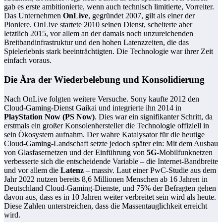
gab es erste ambitionierte, wenn auch technisch limitierte, Vorreiter.
Das Unternehmen
OnLive
, gegründet 2007, gilt als einer der
Pioniere. OnLive startete 2010 seinen Dienst, scheiterte aber
letztlich 2015, vor allem an der damals noch unzureichenden
Breitbandinfrastruktur und den hohen Latenzzeiten, die das
Spielerlebnis stark beeinträchtigten. Die Technologie war ihrer Zeit
einfach voraus.
Die Ära der Wiederbelebung und Konsolidierung
Nach OnLive folgten weitere Versuche. Sony kaufte 2012 den
Cloud-Gaming-Dienst Gaikai und integrierte ihn 2014 in
PlayStation Now (PS Now)
. Dies war ein signifikanter Schritt, da
erstmals ein großer Konsolenhersteller die Technologie offiziell in
sein Ökosystem aufnahm. Der wahre Katalysator für die heutige
Cloud-Gaming-Landschaft setzte jedoch später ein: Mit dem Ausbau
von Glasfasernetzen und der Einführung von
5G
-Mobilfunknetzen
verbesserte sich die entscheidende Variable – die Internet-Bandbreite
und vor allem die
Latenz
– massiv. Laut einer PwC-Studie aus dem
Jahr 2022 nutzen bereits 8,6 Millionen Menschen ab 16 Jahren in
Deutschland Cloud-Gaming-Dienste, und 75% der Befragten gehen
davon aus, dass es in 10 Jahren weiter verbreitet sein wird als heute.
Diese Zahlen unterstreichen, dass die Massentauglichkeit erreicht
wird.