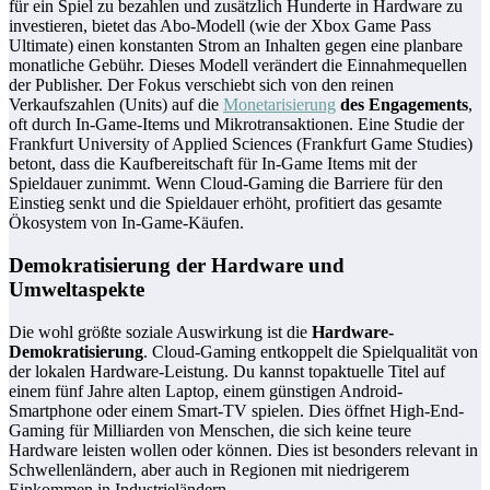
für ein Spiel zu bezahlen und zusätzlich Hunderte in Hardware zu
investieren, bietet das Abo-Modell (wie der Xbox Game Pass
Ultimate) einen konstanten Strom an Inhalten gegen eine planbare
monatliche Gebühr. Dieses Modell verändert die Einnahmequellen
der Publisher. Der Fokus verschiebt sich von den reinen
Verkaufszahlen (Units) auf die
Monetarisierung
des Engagements
,
oft durch In-Game-Items und Mikrotransaktionen. Eine Studie der
Frankfurt University of Applied Sciences (Frankfurt Game Studies)
betont, dass die Kaufbereitschaft für In-Game Items mit der
Spieldauer zunimmt. Wenn Cloud-Gaming die Barriere für den
Einstieg senkt und die Spieldauer erhöht, profitiert das gesamte
Ökosystem von In-Game-Käufen.
Demokratisierung der Hardware und
Umweltaspekte
Die wohl größte soziale Auswirkung ist die
Hardware-
Demokratisierung
. Cloud-Gaming entkoppelt die Spielqualität von
der lokalen Hardware-Leistung. Du kannst topaktuelle Titel auf
einem fünf Jahre alten Laptop, einem günstigen Android-
Smartphone oder einem Smart-TV spielen. Dies öffnet High-End-
Gaming für Milliarden von Menschen, die sich keine teure
Hardware leisten wollen oder können. Dies ist besonders relevant in
Schwellenländern, aber auch in Regionen mit niedrigerem
Einkommen in Industrieländern.