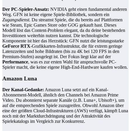
Der PC-Spieler-Ansatz:
NVIDIA geht einen fundamental anderen
Weg. GFN ist keine eigene Spiele-Bibliothek, sondern ein
Zugangsdienst
. Du streamst Spiele, die du bereits auf Plattformen
wie Steam, Epic Games Store oder GOG gekauft hast. Dieses
Modell löst das Content-Problem elegant, da du deine bestehenden
Investitionen weiterhin nutzen kannst. Die technologische
Komponente ist hier das Herzstück: GFN nutzt die leistungsstarke
GeForce RTX
-Grafikkarten-Infrastruktur, die für extrem geringe
Latenzzeiten und hohe Bildraten (bis zu 4K bei 120 FPS in den
Premium-Stufen) ausgelegt ist. Der Fokus liegt klar auf der
Performance
, was es zur ersten Wahl für anspruchsvolle PC-
Spieler macht, die keine eigene High-End-Hardware kaufen wollen.
Amazon Luna
Der Kanal-Gedanke:
Amazon Luna setzt auf ein Kanal-
Abonnement-Modell, ähnlich den Channels bei Amazon Prime
Video. Du abonnierst separate Kanäle (z.B. Luna+, Ubisoft+), um
auf die entsprechenden Spiele zuzugreifen. Obwohl Amazon über
eine der größten Cloud-Infrastrukturen (AWS) verfügt, kämpft Luna
noch mit der Marktdurchdringung und der Attraktivität des
Spielekatalogs im Vergleich zur Konkurrenz.