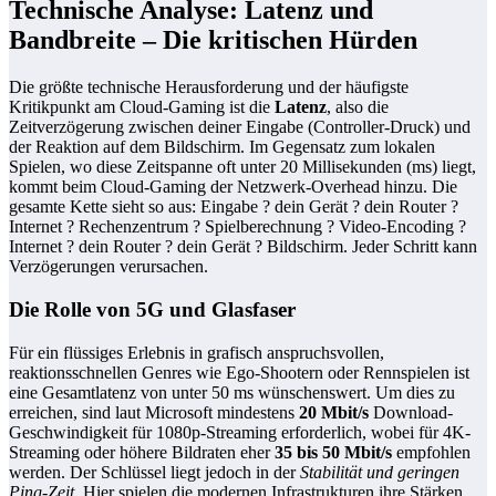
Technische Analyse: Latenz und
Bandbreite – Die kritischen Hürden
Die größte technische Herausforderung und der häufigste
Kritikpunkt am Cloud-Gaming ist die
Latenz
, also die
Zeitverzögerung zwischen deiner Eingabe (Controller-Druck) und
der Reaktion auf dem Bildschirm. Im Gegensatz zum lokalen
Spielen, wo diese Zeitspanne oft unter 20 Millisekunden (ms) liegt,
kommt beim Cloud-Gaming der Netzwerk-Overhead hinzu. Die
gesamte Kette sieht so aus: Eingabe ? dein Gerät ? dein Router ?
Internet ? Rechenzentrum ? Spielberechnung ? Video-Encoding ?
Internet ? dein Router ? dein Gerät ? Bildschirm. Jeder Schritt kann
Verzögerungen verursachen.
Die Rolle von 5G und Glasfaser
Für ein flüssiges Erlebnis in grafisch anspruchsvollen,
reaktionsschnellen Genres wie Ego-Shootern oder Rennspielen ist
eine Gesamtlatenz von unter 50 ms wünschenswert. Um dies zu
erreichen, sind laut Microsoft mindestens
20 Mbit/s
Download-
Geschwindigkeit für 1080p-Streaming erforderlich, wobei für 4K-
Streaming oder höhere Bildraten eher
35 bis 50 Mbit/s
empfohlen
werden. Der Schlüssel liegt jedoch in der
Stabilität und geringen
Ping-Zeit
. Hier spielen die modernen Infrastrukturen ihre Stärken