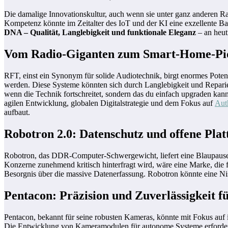
Die damalige Innovationskultur, auch wenn sie unter ganz anderen Ra
Kompetenz könnte im Zeitalter des IoT und der KI eine exzellente Basi
DNA – Qualität, Langlebigkeit und funktionale Eleganz
– an heut
Vom Radio-Giganten zum Smart-Home-Pio
RFT, einst ein Synonym für solide Audiotechnik, birgt enormes Poten
werden. Diese Systeme könnten sich durch Langlebigkeit und Reparier
wenn die Technik fortschreitet, sondern das du einfach upgraden kann
agilen Entwicklung, globalen Digitalstrategie und dem Fokus auf
Auth
aufbaut.
Robotron 2.0: Datenschutz und offene Pla
Robotron, das DDR-Computer-Schwergewicht, liefert eine Blaupause fü
Konzerne zunehmend kritisch hinterfragt wird, wäre eine Marke, die f
Besorgnis über die massive Datenerfassung. Robotron könnte eine Nis
Pentacon: Präzision und Zuverlässigkeit f
Pentacon, bekannt für seine robusten Kameras, könnte mit Fokus auf i
Die Entwicklung von Kameramodulen für autonome Systeme erfordert h