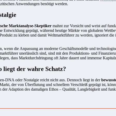
tskritischen Anwendungen benötigt werden.
stalgie
sche Marktanalyse-Skeptiker
mahnt zur Vorsicht und weist auf fund
ische Entwicklung geprägt, während heutige Märkte von globalem Wettb
 Produkt zu kleben und damit Weltmarktführer zu werden, ignoriert die 
en, wenn die Anpassung an moderne Geschäftsmodelle und technologisc
ltmarktführer unerlässlich sind, sind mit den Produktions- und Finanzi
egen, dass Marktdurchdringung oft Jahre dauert und immense Kapitalz
 liegt der wahre Schatz?
ken-DNA oder Nostalgie reicht nicht aus. Dennoch liegt in der
bewusst
Markt, der von Überflutung und schnellem Verschleiß geprägt ist, kön
in der Adaption des damaligen Ethos – Qualität, Langlebigkeit und fun