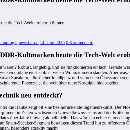
te die Tech-Welt erobern könnten
chnologie
newsbaron
14. Juni 2026
0 Kommentare
DDR-Kultmarken heute die Tech-Welt erob
aut waren? Robust, langlebig, und sie funktionierten einfach. Gerad
 wecken und die einst stolz in vielen Wohnzimmern standen. Aber was,
Smart Speakern, künstlicher Intelligenz und vernetzten Ökosystemen do
inierende Potenziale, die weit über reine Nostalgie hinausgehen.
echnik neu entdeckt?
unter die Haube zeigt oft eine beeindruckende Ingenieurskunst. Der
Nos
 Argument in Zeiten wachsenden Umweltbewusstseins und der Kritik an 
Updates über Jahre hinweg aktuell bleibt. Das wäre ein echter Gamec
um Smart-Speaker-Segment bestätigen diesen Trend hin zu offeneren Ök
önnen, besonders attraktiv macht.