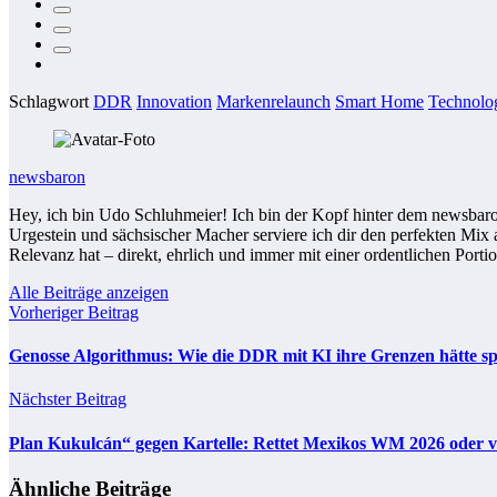
Schlagwort
DDR
Innovation
Markenrelaunch
Smart Home
Technolo
newsbaron
Hey, ich bin Udo Schluhmeier! Ich bin der Kopf hinter dem newsbaro
Urgestein und sächsischer Macher serviere ich dir den perfekten Mix
Relevanz hat – direkt, ehrlich und immer mit einer ordentlichen Porti
Alle Beiträge anzeigen
Vorheriger Beitrag
Genosse Algorithmus: Wie die DDR mit KI ihre Grenzen hätte s
Nächster Beitrag
Plan Kukulcán“ gegen Kartelle: Rettet Mexikos WM 2026 oder ve
Ähnliche Beiträge