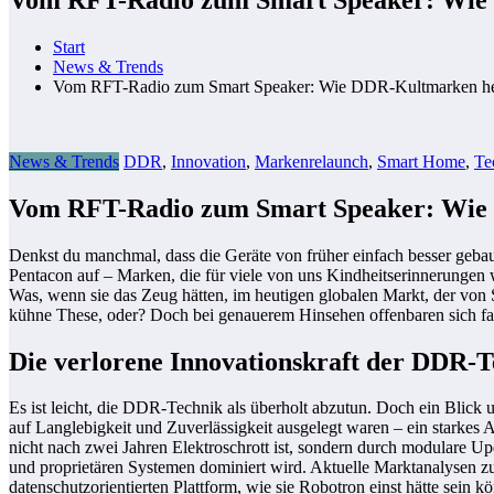
Start
News & Trends
Vom RFT-Radio zum Smart Speaker: Wie DDR-Kultmarken heu
News & Trends
DDR
,
Innovation
,
Markenrelaunch
,
Smart Home
,
Te
Vom RFT-Radio zum Smart Speaker: Wie 
Denkst du manchmal, dass die Geräte von früher einfach besser geb
Pentacon auf – Marken, die für viele von uns Kindheitserinnerungen
Was, wenn sie das Zeug hätten, im heutigen globalen Markt, der von 
kühne These, oder? Doch bei genauerem Hinsehen offenbaren sich fasz
Die verlorene Innovationskraft der DDR-T
Es ist leicht, die DDR-Technik als überholt abzutun. Doch ein Blick 
auf Langlebigkeit und Zuverlässigkeit ausgelegt waren – ein starkes
nicht nach zwei Jahren Elektroschrott ist, sondern durch modulare 
und proprietären Systemen dominiert wird. Aktuelle Marktanalysen z
datenschutzorientierten Plattform, wie sie Robotron einst hätte sein k