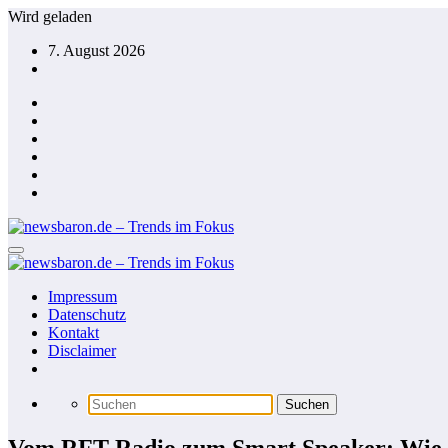
Zum
Wird geladen
Inhalt
7. August 2026
springen
Impressum
Datenschutz
Kontakt
Disclaimer
Vom RFT-Radio zum Smart Speaker: Wie 