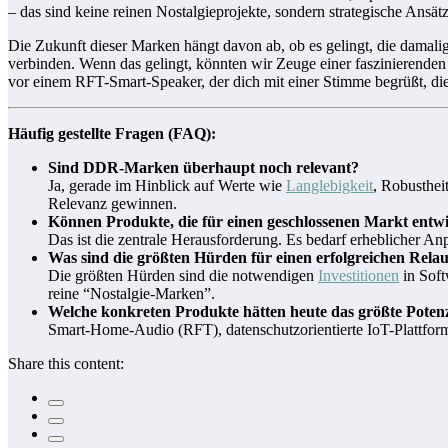
– das sind keine reinen Nostalgieprojekte, sondern strategische Ansätz
Die Zukunft dieser Marken hängt davon ab, ob es gelingt, die damal
verbinden. Wenn das gelingt, könnten wir Zeuge einer faszinierenden 
vor einem RFT-Smart-Speaker, der dich mit einer Stimme begrüßt, die
Häufig gestellte Fragen (FAQ):
Sind DDR-Marken überhaupt noch relevant?
Ja, gerade im Hinblick auf Werte wie
Langlebigkeit
, Robusthei
Relevanz gewinnen.
Können Produkte, die für einen geschlossenen Markt entw
Das ist die zentrale Herausforderung. Es bedarf erheblicher A
Was sind die größten Hürden für einen erfolgreichen Rela
Die größten Hürden sind die notwendigen
Investitionen
in Soft
reine “Nostalgie-Marken”.
Welche konkreten Produkte hätten heute das größte Potenz
Smart-Home-Audio (RFT), datenschutzorientierte IoT-Plattfor
Share this content: