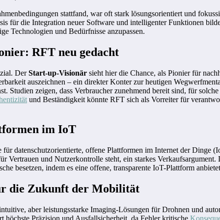
hmenbedingungen stattfand, war oft stark lösungsorientiert und fokus
s für die Integration neuer Software und intelligenter Funktionen bild
ige Technologien und Bedürfnisse anzupassen.
nier: RFT neu gedacht
zial. Der
Start-up-Visionär
sieht hier die Chance, als Pionier für n
barkeit auszeichnen – ein direkter Konter zur heutigen Wegwerfmentali
st. Studien zeigen, dass Verbraucher zunehmend bereit sind, für solch
entizität
und Beständigkeit könnte RFT sich als Vorreiter für verantwo
ttformen im IoT
r datenschutzorientierte, offene Plattformen im Internet der Dinge (I
ür Vertrauen und Nutzerkontrolle steht, ein starkes Verkaufsargument.
che besetzen, indem es eine offene, transparente IoT-Plattform anbiet
ür die Zukunft der Mobilität
ntuitive, aber leistungsstarke Imaging-Lösungen für Drohnen und autono
öchste Präzision und Ausfallsicherheit, da Fehler kritische
Konsequ