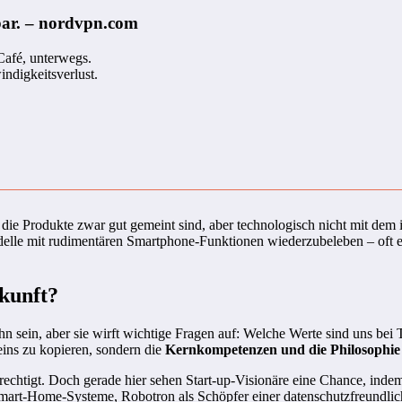
bar. – nordvpn.com
Café, unterwegs.
ndigkeitsverlust.
 die Produkte zwar gut gemeint sind, aber technologisch nicht mit dem
delle mit rudimentären Smartphone-Funktionen wiederzubeleben – oft e
ukunft?
ein, aber sie wirft wichtige Fragen auf: Welche Werte sind uns bei T
 eins zu kopieren, sondern die
Kernkompetenzen und die Philosophie
rechtigt. Doch gerade hier sehen Start-up-Visionäre eine Chance, indem
e Smart-Home-Systeme, Robotron als Schöpfer einer datenschutzfreundl