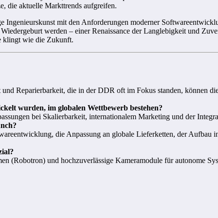
e, die aktuelle Markttrends aufgreifen.
ige Ingenieurskunst mit den Anforderungen moderner Softwareentwicklu
Wiedergeburt werden – einer Renaissance der Langlebigkeit und Zuverläss
 klingt wie die Zukunft.
t und Reparierbarkeit, die in der DDR oft im Fokus standen, können d
ickelt wurden, im globalen Wettbewerb bestehen?
npassungen bei Skalierbarkeit, internationalem Marketing und der Inte
unch?
wareentwicklung, die Anpassung an globale Lieferketten, der Aufbau i
ial?
men (Robotron) und hochzuverlässige Kameramodule für autonome Syst