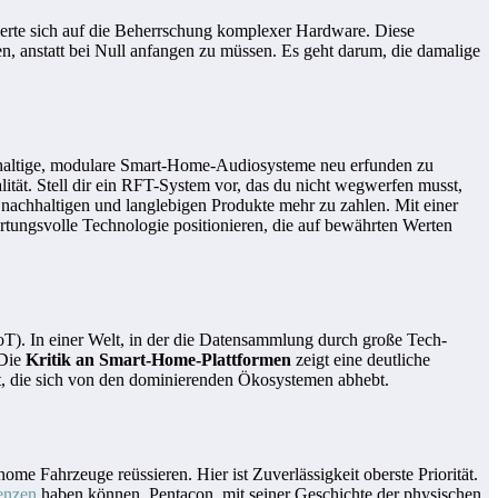
sierte sich auf die Beherrschung komplexer Hardware. Diese
en, anstatt bei Null anfangen zu müssen. Es geht darum, die damalige
achhaltige, modulare Smart-Home-Audiosysteme neu erfunden zu
tät. Stell dir ein RFT-System vor, das du nicht wegwerfen musst,
e nachhaltigen und langlebigen Produkte mehr zu zahlen. Mit einer
rtungsvolle Technologie positionieren, die auf bewährten Werten
oT). In einer Welt, in der die Datensammlung durch große Tech-
 Die
Kritik an Smart-Home-Plattformen
zeigt eine deutliche
et, die sich von den dominierenden Ökosystemen abhebt.
me Fahrzeuge reüssieren. Hier ist Zuverlässigkeit oberste Priorität.
enzen
haben können. Pentacon, mit seiner Geschichte der physischen