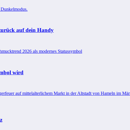
l zurück auf dein Handy
mbol wird
z