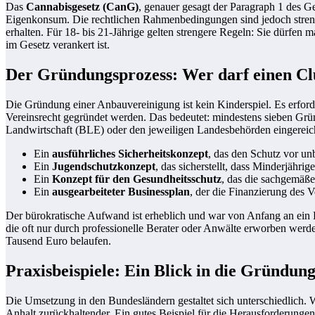
Das
Cannabisgesetz (CanG)
, genauer gesagt der Paragraph 1 des G
Eigenkonsum. Die rechtlichen Rahmenbedingungen sind jedoch stren
erhalten. Für 18- bis 21-Jährige gelten strengere Regeln: Sie dürf
im Gesetz verankert ist.
Der Gründungsprozess: Wer darf einen Cl
Die Gründung einer Anbauvereinigung ist kein Kinderspiel. Es erford
Vereinsrecht gegründet werden. Das bedeutet: mindestens sieben Gr
Landwirtschaft (BLE) oder den jeweiligen Landesbehörden eingereicht
Ein
ausführliches Sicherheitskonzept
, das den Schutz vor un
Ein
Jugendschutzkonzept
, das sicherstellt, dass Minderjäh
Ein
Konzept für den Gesundheitsschutz
, das die sachgemäß
Ein
ausgearbeiteter Businessplan
, der die Finanzierung des V
Der bürokratische Aufwand ist erheblich und war von Anfang an ein Kri
die oft nur durch professionelle Berater oder Anwälte erworben werd
Tausend Euro belaufen.
Praxisbeispiele: Ein Blick in die Gründung
Die Umsetzung in den Bundesländern gestaltet sich unterschiedlich.
Anhalt zurückhaltender. Ein gutes Beispiel für die Herausforderungen 