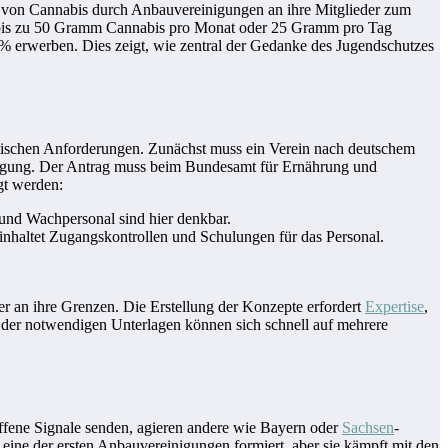
be von Cannabis durch Anbauvereinigungen an ihre Mitglieder zum
f bis zu 50 Gramm Cannabis pro Monat oder 25 Gramm pro Tag
% erwerben. Dies zeigt, wie zentral der Gedanke des Jugendschutzes
ratischen Anforderungen. Zunächst muss ein Verein nach deutschem
hmigung. Der Antrag muss beim Bundesamt für Ernährung und
gt werden:
 und Wachpersonal sind hier denkbar.
einhaltet Zugangskontrollen und Schulungen für das Personal.
ier an ihre Grenzen. Die Erstellung der Konzepte erfordert
Expertise
,
g der notwendigen Unterlagen können sich schnell auf mehrere
ffene Signale senden, agieren andere wie Bayern oder
Sachsen
-
h eine der ersten Anbauvereinigungen formiert, aber sie kämpft mit den