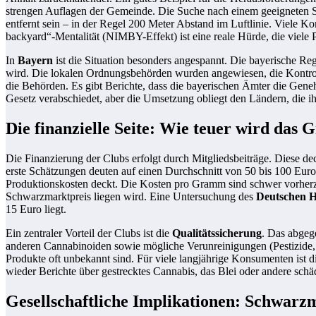
strengen Auflagen der Gemeinde. Die Suche nach einem geeigneten St
entfernt sein – in der Regel 200 Meter Abstand im Luftlinie. Viel
backyard“-Mentalität (NIMBY-Effekt) ist eine reale Hürde, die viele P
In
Bayern
ist die Situation besonders angespannt. Die bayerische Re
wird. Die lokalen Ordnungsbehörden wurden angewiesen, die Kontroll
die Behörden. Es gibt Berichte, dass die bayerischen Ämter die Gene
Gesetz verabschiedet, aber die Umsetzung obliegt den Ländern, die i
Die finanzielle Seite: Wie teuer wird das 
Die Finanzierung der Clubs erfolgt durch Mitgliedsbeiträge. Diese de
erste Schätzungen deuten auf einen Durchschnitt von 50 bis 100 Euro
Produktionskosten deckt. Die Kosten pro Gramm sind schwer vorherzus
Schwarzmarktpreis liegen wird. Eine Untersuchung des
Deutschen 
15 Euro liegt.
Ein zentraler Vorteil der Clubs ist die
Qualitätssicherung
. Das abgeg
anderen Cannabinoiden sowie mögliche Verunreinigungen (Pestizide,
Produkte oft unbekannt sind. Für viele langjährige Konsumenten ist d
wieder Berichte über gestrecktes Cannabis, das Blei oder andere schäd
Gesellschaftliche Implikationen: Schwarz