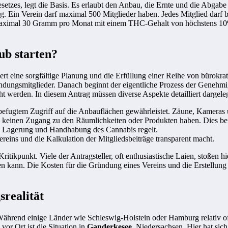
esetzes, legt die Basis. Es erlaubt den Anbau, die Ernte und die Abga
g. Ein Verein darf maximal 500 Mitglieder haben. Jedes Mitglied dar
en maximal 30 Gramm pro Monat mit einem THC-Gehalt von höchstens 10
ub starten?
ert eine sorgfältige Planung und die Erfüllung einer Reihe von bürok
ündungsmitglieder. Danach beginnt der eigentliche Prozess der Gene
 werden. In diesem Antrag müssen diverse Aspekte detailliert dargele
befugtem Zugriff auf die Anbauflächen gewährleistet. Zäune, Kameras
rige keinen Zugang zu den Räumlichkeiten oder Produkten haben. Dies b
e Lagerung und Handhabung des Cannabis regelt.
ereins und die Kalkulation der Mitgliedsbeiträge transparent macht.
tikpunkt. Viele der Antragsteller, oft enthusiastische Laien, stoßen h
en kann. Die Kosten für die Gründung eines Vereins und die Erstellun
srealität
 Während einige Länder wie Schleswig-Holstein oder Hamburg relativ o
vor Ort ist die Situation in
Ganderkesee
, Niedersachsen. Hier hat sic