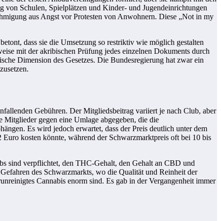
ug von Schulen, Spielplätzen und Kinder- und Jugendeinrichtungen
nehmigung aus Angst vor Protesten von Anwohnern. Diese „Not in my
tont, dass sie die Umsetzung so restriktiv wie möglich gestalten
weise mit der akribischen Prüfung jedes einzelnen Dokuments durch
itische Dimension des Gesetzes. Die Bundesregierung hat zwar ein
zusetzen.
nfallenden Gebühren. Der Mitgliedsbeitrag variiert je nach Club, aber
ie Mitglieder gegen eine Umlage abgegeben, die die
ängen. Es wird jedoch erwartet, dass der Preis deutlich unter dem
 Euro kosten könnte, während der Schwarzmarktpreis oft bei 10 bis
ubs sind verpflichtet, den THC-Gehalt, den Gehalt an CBD und
Gefahren des Schwarzmarkts, wo die Qualität und Reinheit der
erunreinigtes Cannabis enorm sind. Es gab in der Vergangenheit immer