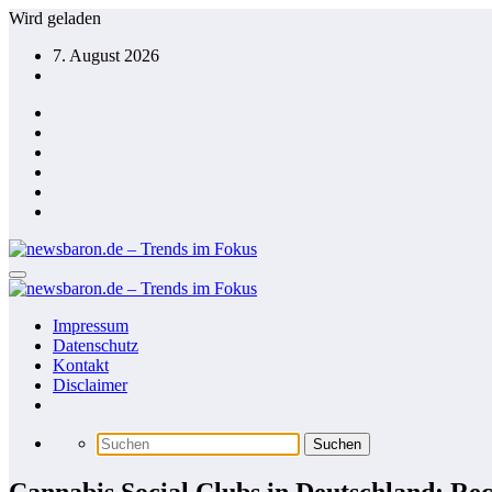
Zum
Wird geladen
Inhalt
7. August 2026
springen
Impressum
Datenschutz
Kontakt
Disclaimer
Cannabis Social Clubs in Deutschland: Rec