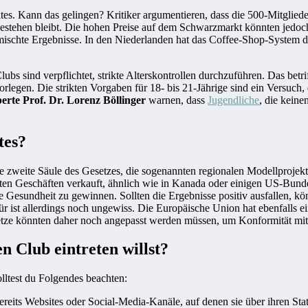
tes. Kann das gelingen? Kritiker argumentieren, dass die 500-Mitglie
bestehen bleibt. Die hohen Preise auf dem Schwarzmarkt könnten jedo
ischte Ergebnisse. In den Niederlanden hat das Coffee-Shop-System de
 Clubs sind verpflichtet, strikte Alterskontrollen durchzuführen. Das be
rlegen. Die strikten Vorgaben für 18- bis 21-Jährige sind ein Versuch,
rte Prof. Dr. Lorenz Böllinger
warnen, dass
Jugendliche
, die kein
tes?
 Die zweite Säule des Gesetzes, die sogenannten regionalen Modellprojek
rten Geschäften verkauft, ähnlich wie in Kanada oder einigen US-Bunde
 Gesundheit zu gewinnen. Sollten die Ergebnisse positiv ausfallen, kön
 ist allerdings noch ungewiss. Die Europäische Union hat ebenfalls ei
tze könnten daher noch angepasst werden müssen, um Konformität mit
n Club eintreten willst?
lltest du Folgendes beachten:
reits Websites oder Social-Media-Kanäle, auf denen sie über ihren Stat