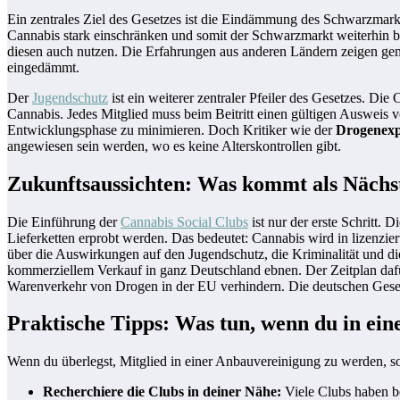
Ein zentrales Ziel des Gesetzes ist die Eindämmung des Schwarzmark
Cannabis stark einschränken und somit der Schwarzmarkt weiterhin 
diesen auch nutzen. Die Erfahrungen aus anderen Ländern zeigen gem
eingedämmt.
Der
Jugendschutz
ist ein weiterer zentraler Pfeiler des Gesetzes. Die
Cannabis. Jedes Mitglied muss beim Beitritt einen gültigen Ausweis vo
Entwicklungsphase zu minimieren. Doch Kritiker wie der
Drogenexpe
angewiesen sein werden, wo es keine Alterskontrollen gibt.
Zukunftsaussichten: Was kommt als Nächs
Die Einführung der
Cannabis Social Clubs
ist nur der erste Schritt.
Lieferketten erprobt werden. Das bedeutet: Cannabis wird in lizenzie
über die Auswirkungen auf den Jugendschutz, die Kriminalität und die
kommerziellem Verkauf in ganz Deutschland ebnen. Der Zeitplan dafür
Warenverkehr von Drogen in der EU verhindern. Die deutschen Gese
Praktische Tipps: Was tun, wenn du in eine
Wenn du überlegst, Mitglied in einer Anbauvereinigung zu werden, so
Recherchiere die Clubs in deiner Nähe:
Viele Clubs haben be