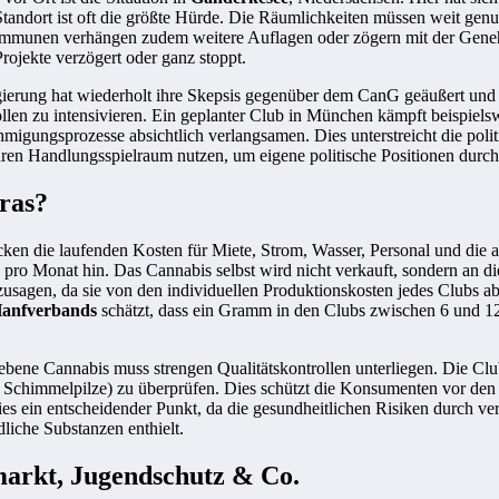
andort ist oft die größte Hürde. Die Räumlichkeiten müssen weit gen
e Kommunen verhängen zudem weitere Auflagen oder zögern mit der Ge
rojekte verzögert oder ganz stoppt.
gierung hat wiederholt ihre Skepsis gegenüber dem CanG geäußert und be
en zu intensivieren. Ein geplanter Club in München kämpft beispiels
hmigungsprozesse absichtlich verlangsamen. Dies unterstreicht die pol
hren Handlungsspielraum nutzen, um eigene politische Positionen durch
Gras?
cken die laufenden Kosten für Miete, Strom, Wasser, Personal und die a
 pro Monat hin. Das Cannabis selbst wird nicht verkauft, sondern an d
agen, da sie von den individuellen Produktionskosten jedes Clubs abh
Hanfverbands
schätzt, dass ein Gramm in den Clubs zwischen 6 und 12
ebene Cannabis muss strengen Qualitätskontrollen unterliegen. Die Cl
 Schimmelpilze) zu überprüfen. Dies schützt die Konsumenten vor den 
ies ein entscheidender Punkt, da die gesundheitlichen Risiken durch v
liche Substanzen enthielt.
markt, Jugendschutz & Co.